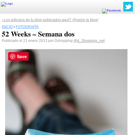
¿Los artículos de tu blog publicados aquí? ¡Propón tu blog!
INICIO
›
FOTOGRAFÍA
52 Weeks – Semana dos
Publicado el 21 enero 2013 por Dshopping
@d_Shopping_net
Save