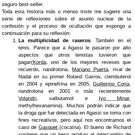
seguro best-seller.
Toda esta historia más o menos triste me sugiere una
serie de reflexiones sobre el asunto nuclear de la
confesión y el proceso de ocultación que expongo a
continuación para su reflexión:
La multiplicidad de raseros
. También en el
tenis. Parece que a Agassi le pasaron por alto
aspectos que otros tenistas tuvieron que
pagar(
Korda
, uno de los mejores reveses que
recuerdo, nandrolona,
Mariano Puerta
, rival de
Nadal en su primer Roland Garros, clembuterol
en 2004 y epinefrina en 2005,
Guillermo Coria
,
nandrolona en 2001 o más recientemente
Volandri
, salbutamol e
Ivo Minar
,
methylhexanamina). Muchos podrán indicar que
la droga que fue detectada en Agassi se toma con
fines recreativos, pero aquí nos encontramos el
caso de
Gasquet
(cocaína). El bueno de Richard
sostiene que un beso produjo el intercambio de