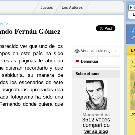
Juegos
Los Autores
ÓMEZ
nando Fernán Gómez
ina
arecido ver que uno de los
L
Ver el artículo original
empos en este país ha sido
 estas páginas le abro un
Denunciar
EL
DÍ
ue quieran recordarlo y que
Sobre el autor
sabiduría, su manera de
todos los escenarios de este
do asignaturas aprobadas una
cada fotograma ha sido una
 Fernando donde quiera que
Manumedina
Est
3512
veces
compartido
ver su blog