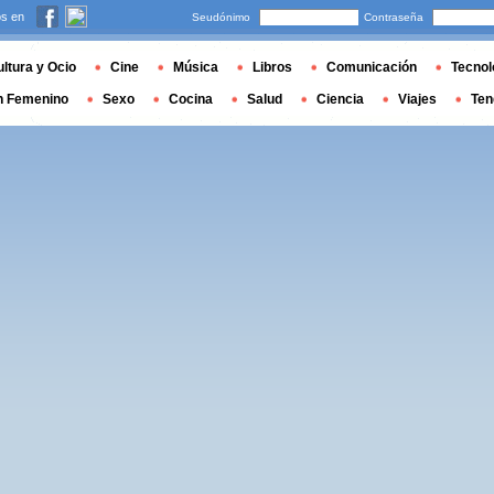
s en
Seudónimo
Contraseña
ltura y Ocio
Cine
Música
Libros
Comunicación
Tecnol
n Femenino
Sexo
Cocina
Salud
Ciencia
Viajes
Ten