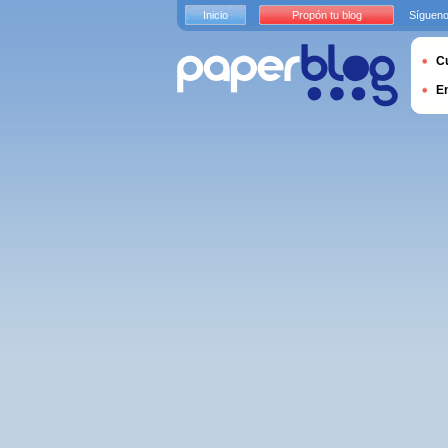
Inicio
Propón tu blog
Sígueno
Cu
E