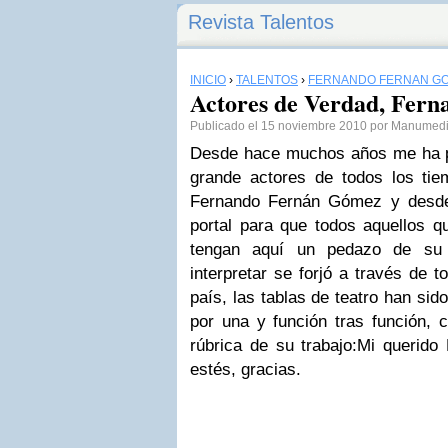
Revista Talentos
INICIO
›
TALENTOS
›
FERNANDO FERNÁN G
Actores de Verdad, Fer
Publicado el 15 noviembre 2010 por Manumed
Desde hace muchos años me ha p
grande actores de todos los ti
Fernando Fernán Gómez y desde
portal para que todos aquellos q
tengan aquí un pedazo de su 
interpretar se forjó a través de 
país, las tablas de teatro han si
por una y función tras función, 
rúbrica de su trabajo:Mi querido
estés, gracias.