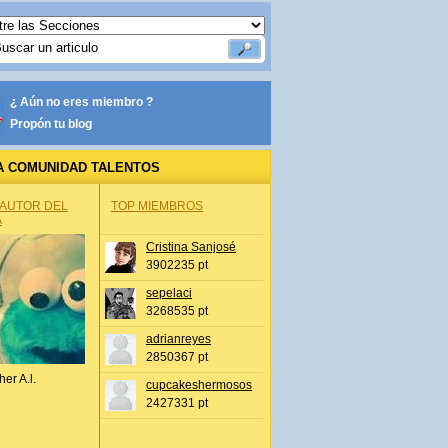
¿ Aún no eres miembro ?
Propón tu blog
A COMUNIDAD TALENTOS
 AUTOR DEL
TOP MIEMBROS
A
Cristina Sanjosé
3902235 pt
sepelaci
3268535 pt
adrianreyes
2850367 pt
her A.l.
cupcakeshermosos
2427331 pt