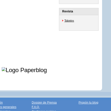
Revista
Talentos
e
ón
Dossier de Prensa
Propón tu blog
s generales
F.A.Q.