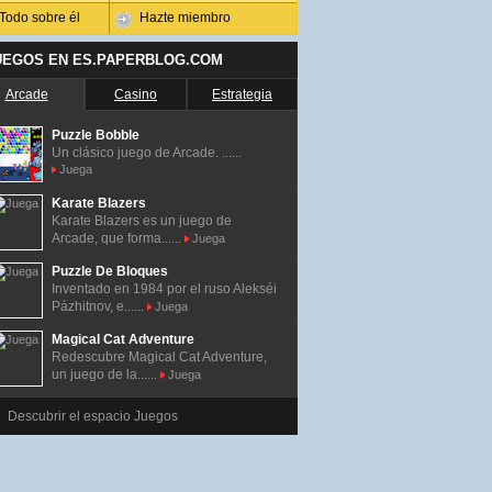
Todo sobre él
Hazte miembro
UEGOS EN ES.PAPERBLOG.COM
Arcade
Casino
Estrategia
Puzzle Bobble
Un clásico juego de Arcade. ......
Juega
Karate Blazers
Karate Blazers es un juego de
Arcade, que forma......
Juega
Puzzle De Bloques
Inventado en 1984 por el ruso Alekséi
Pázhitnov, e......
Juega
Magical Cat Adventure
Redescubre Magical Cat Adventure,
un juego de la......
Juega
Descubrir el espacio Juegos