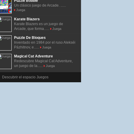
Puzzle Bobble
Un clásico juego de Arcade. ......
Juega
Karate Blazers
Karate Blazers es un juego de
Arcade, que forma......
Juega
Puzzle De Bloques
Inventado en 1984 por el ruso Alekséi
Pázhitnov, e......
Juega
Magical Cat Adventure
Redescubre Magical Cat Adventure,
un juego de la......
Juega
Descubrir el espacio Juegos