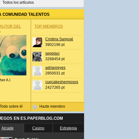
Todos los artículos
A COMUNIDAD TALENTOS
 AUTOR DEL
TOP MIEMBROS
A
Cristina Sanjosé
3902196 pt
sepelaci
3268454 pt
adrianreyes
2850031 pt
her A.l.
cupcakeshermosos
2427265 pt
Todo sobre él
Hazte miembro
UEGOS EN ES.PAPERBLOG.COM
Arcade
Casino
Estrategia