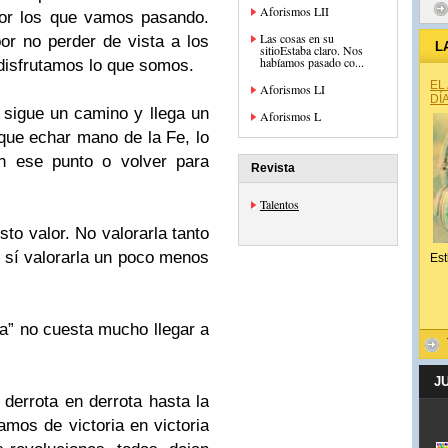
Aforismos LII
por los que vamos pasando.
Las cosas en su
r no perder de vista a los
L
sitioEstaba claro. Nos
habíamos pasado co...
disfrutamos lo que somos.
EL
Aforismos LI
DÍ
sigue un camino y llega un
Aforismos L
ue echar mano de la Fe, lo
n ese punto o volver para
Revista
Talentos
to valor. No valorarla tanto
 sí valorarla un poco menos
Est
rta” no cuesta mucho llegar a
J
 derrota en derrota hasta la
Vamos de victoria en victoria