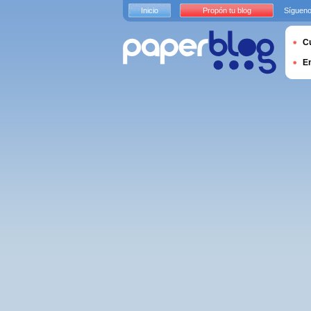
Inicio
Propón tu blog
Sígueno
Cu
E