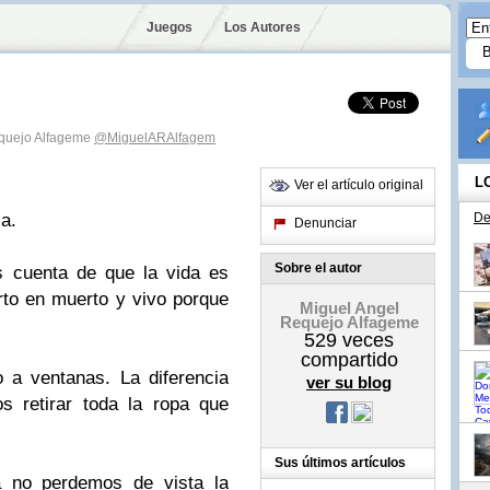
Juegos
Los Autores
equejo Alfageme
@MiguelARAlfagem
L
Ver el artículo original
la.
De
Denunciar
Sobre el autor
 cuenta de que la vida es
to en muerto y vivo porque
Miguel Angel
Requejo Alfageme
529
veces
compartido
 a ventanas. La diferencia
ver su blog
 retirar toda la ropa que
Sus últimos artículos
 no perdemos de vista la