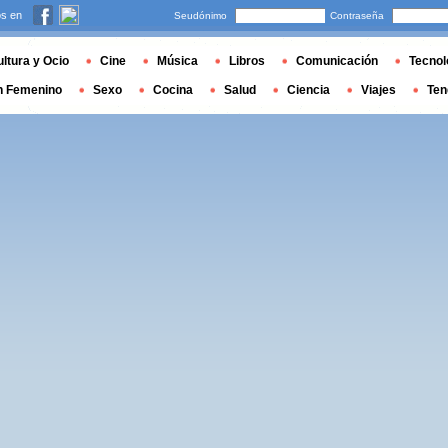
s en
Seudónimo
Contraseña
ltura y Ocio
Cine
Música
Libros
Comunicación
Tecnol
n Femenino
Sexo
Cocina
Salud
Ciencia
Viajes
Ten