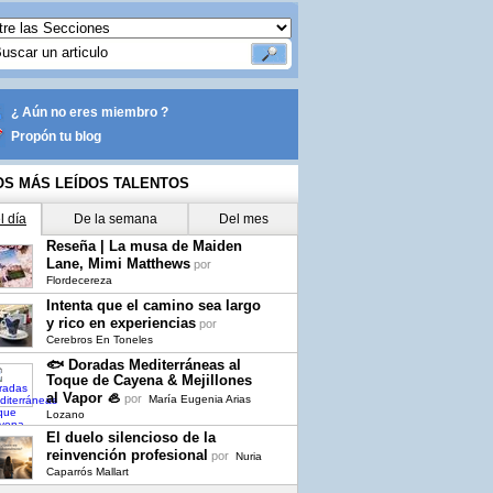
¿ Aún no eres miembro ?
Propón tu blog
OS MÁS LEÍDOS TALENTOS
l día
De la semana
Del mes
Reseña | La musa de Maiden
Lane, Mimi Matthews
por
Flordecereza
Intenta que el camino sea largo
y rico en experiencias
por
Cerebros En Toneles
🐟 Doradas Mediterráneas al
Toque de Cayena & Mejillones
al Vapor 🦪
por
María Eugenia Arias
Lozano
El duelo silencioso de la
reinvención profesional
por
Nuria
Caparrós Mallart