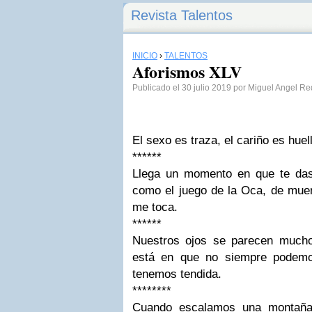
Revista Talentos
INICIO
›
TALENTOS
Aforismos XLV
Publicado el 30 julio 2019 por Miguel Angel R
El sexo es traza, el cariño es huel
******
Llega un momento en que te das
como el juego de la Oca, de muer
me toca.
******
Nuestros ojos se parecen mucho
está en que no siempre podemos
tenemos tendida.
********
Cuando escalamos una montaña