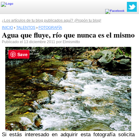
¿Los artículos de tu blog publicados aquí? ¡Propón tu blog!
INICIO
›
TALENTOS
›
FOTOGRAFÍA
Agua que fluye, río que nunca es el mismo
Publicado el 13 diciembre 2011 por Elmismitto
Save
Si estás interesado en adquirir esta fotografía solicita