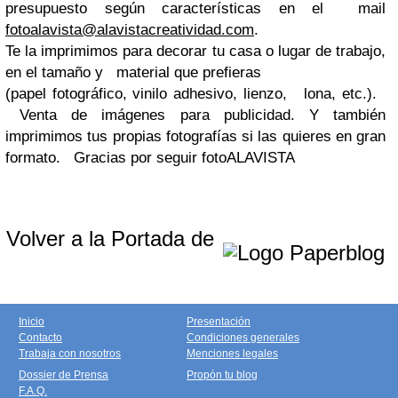
presupuesto según características en el
mail
fotoalavista@alavistacreatividad.com
.
Te la imprimimos para decorar tu casa o lugar de trabajo,
en el tamaño y material que prefieras
(papel fotográfico, vinilo adhesivo, lienzo, lona, etc.).
Venta de imágenes para publicidad. Y
también
imprimimos tus propias fotografías si las quieres en gran
formato.
Gracias por seguir fotoALAVISTA
Volver a la Portada de
Inicio
Presentación
Contacto
Condiciones generales
Trabaja con nosotros
Menciones legales
Dossier de Prensa
Propón tu blog
F.A.Q.