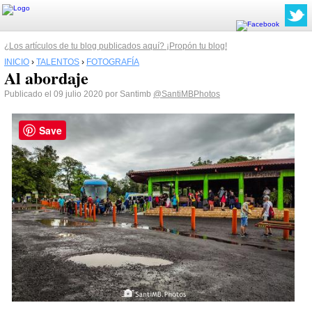
¿Los artículos de tu blog publicados aquí? ¡Propón tu blog!
INICIO
›
TALENTOS
›
FOTOGRAFÍA
Al abordaje
Publicado el 09 julio 2020 por Santimb
@SantiMBPhotos
Save