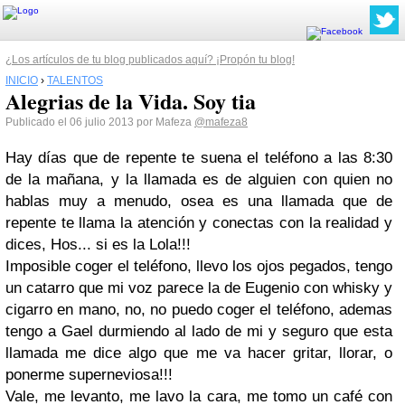
¿Los artículos de tu blog publicados aquí? ¡Propón tu blog!
INICIO
›
TALENTOS
Alegrias de la Vida. Soy tia
Publicado el 06 julio 2013 por Mafeza
@mafeza8
Hay días que de repente te suena el teléfono a las 8:30
de la mañana, y la llamada es de alguien con quien no
hablas muy a menudo, osea es una llamada que de
repente te llama la atención y conectas con la realidad y
dices, Hos... si es la Lola!!!
Imposible coger el teléfono, llevo los ojos pegados, tengo
un catarro que mi voz parece la de Eugenio con whisky y
cigarro en mano, no, no puedo coger el teléfono, ademas
tengo a Gael durmiendo al lado de mi y seguro que esta
llamada me dice algo que me va hacer gritar, llorar, o
ponerme superneviosa!!!
Vale, me levanto, me lavo la cara, me tomo un café con