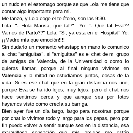
un nudo en el estomago porque se que Lola me tiene que
contar algo importante para mi.
Me lanzo, y Lola coge el teléfono, son las 9:30.
Lola: "- Hola Marisa, que tal?" Yo: "- Que tal Eva??
Vamos de Parto??" Lola: "Si, ya esta en el Hospital" Yo:
¡¡Madre mía que emoción!!!!
Sin dudarlo un momento whastapp en mano lo comunico
al chat "amiguitas", si "amiguitas" es el chat de mi grupo
de amigas de Valencia, de la Universidad o como lo
quieras llamar, porque al final ninguna vivimos en
Valencia
y la mitad no estudiamos juntas, cosas de la
vida. Si es ese chat que en la gran distancia nos une,
porque Eva se ha ido lejos, muy lejos, pero el chat nos
hace sentirnos cerca y que aunque sea por fotos
hayamos visto como crecía su barriga.
Bien ayer fue un día largo, largo para nosotras porque
por chat lo vivimos todo y largo para los papas, pero por
fin puedo volver a sentir aunque sea en la distancia, esa
maravillosa sensación que mis amigas me están