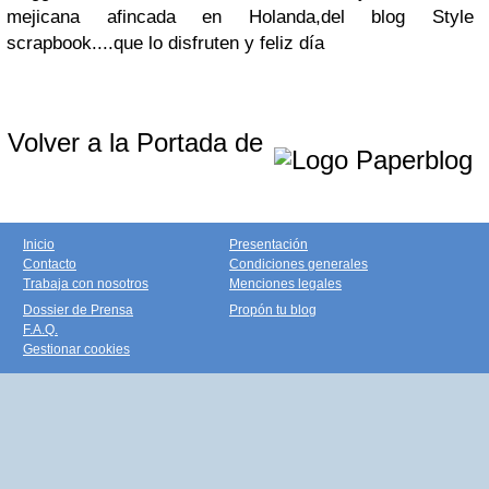
mejicana afincada en Holanda,del blog Style
scrapbook....que lo disfruten y feliz día
Volver a la Portada de
Inicio
Presentación
Contacto
Condiciones generales
Trabaja con nosotros
Menciones legales
Dossier de Prensa
Propón tu blog
F.A.Q.
Gestionar cookies