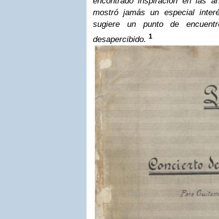
encontrado inspiración en las 
mostró jamás un especial inter
sugiere un punto de encuent
1
desapercibido.