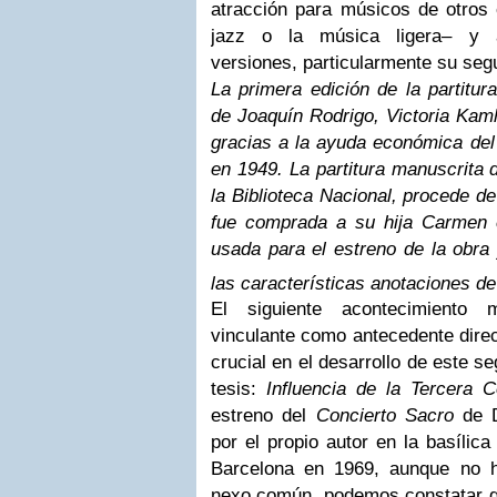
atracción para músicos de otros 
jazz o la música ligera– y a
versiones,
particularmente su se
La primera edición de la partitu
de Joaquín Rodrigo, Victoria Kam
gracias a la ayuda económica del
en 1949. La partitura manuscrita 
la Biblioteca Nacional, procede d
fue comprada a su hija Carmen e
usada para el estreno de la obra
las características anotaciones de 
El siguiente acontecimiento 
vinculante como antecedente direc
crucial en el desarrollo de este s
tesis:
Influencia de la Tercera 
estreno del
Concierto Sacro
de 
por el propio autor en la basílic
Barcelona en 1969, aunque no 
nexo común, podemos constatar qu