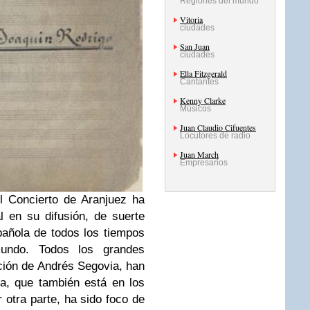
Regiones del mundo
Vitoria
ciudades
San Juan
ciudades
Ella Fitzgerald
Cantantes
Kenny Clarke
Músicos
Juan Claudio Cifuentes
Locutores de radio
Juan March
Empresarios
el Concierto de Aranjuez ha
l en su difusión, de suerte
añola de todos los tiempos
ndo. Todos los grandes
pción de Andrés Segovia, han
ra, que también está en los
r otra parte, ha sido foco de