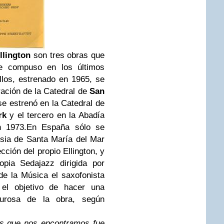
llington
son tres obras que
nse compuso en los últimos
llos, estrenado en 1965, se
ación de la Catedral de
San
se estrenó en la Catedral de
rk
y el tercero en la Abadía
n 1973.
En España sólo se
esia de Santa María del Mar
cción del propio Ellington, y
pia Sedajazz dirigida por
e la Música el saxofonista
 el objetivo de hacer una
igurosa de la obra, según
es que nos encontramos fue