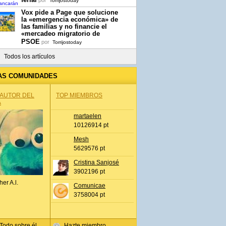
por
Torrijostoday
Vox pide a Page que solucione
la «emergencia económica» de
las familias y no financie el
«mercadeo migratorio de
PSOE
por
Torrijostoday
Todos los artículos
AS COMUNIDADES
 AUTOR DEL
TOP MIEMBROS
A
martaelen
10126914 pt
Mesh
5629576 pt
Cristina Sanjosé
3902196 pt
her A.l.
Comunicae
3758004 pt
Todo sobre él
Hazte miembro