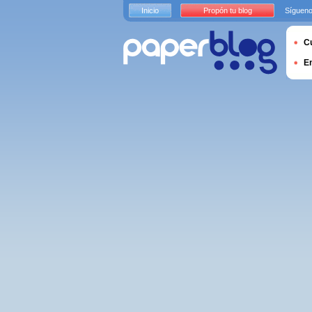
Inicio
Propón tu blog
Sígueno
Cu
E