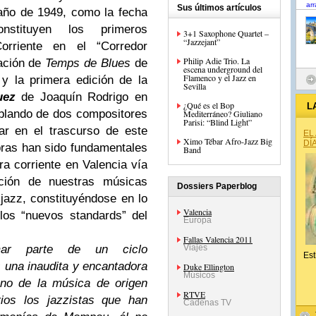
Sus últimos artículos
año de 1949, como la fecha
nstituyen los primeros
3+1 Saxophone Quartet –
“Jazzejant”
orriente en el “Corredor
Philip Adie Trio. La
cación de
Temps de Blues
de
escena underground del
Flamenco y el Jazz en
y la primera edición de la
Sevilla
uez
de Joaquín Rodrigo en
¿Qué es el Bop
L
lando de dos compositores
Mediterráneo? Giuliano
Parisi: “Blind Light”
ar en el trascurso de este
EL
Ximo Tébar Afro-Jazz Big
DÍ
ras han sido fundamentales
Band
era corriente en Valencia vía
ción de nuestras músicas
Dossiers Paperblog
l jazz, constituyéndose en lo
Valencia
os “nuevos standards” del
Europa
Fallas Valencia 2011
mar parte de un ciclo
Viajes
Est
 una inaudita y encantadora
Duke Ellington
Músicos
eno de la música de origen
RTVE
ios los jazzistas que han
Cadenas TV