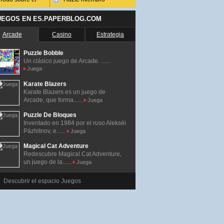
UEGOS EN ES.PAPERBLOG.COM
Arcade
Casino
Estrategia
Puzzle Bobble
Un clásico juego de Arcade. ......
Juega
Karate Blazers
Karate Blazers es un juego de
Arcade, que forma......
Juega
Puzzle De Bloques
Inventado en 1984 por el ruso Alekséi
Pázhitnov, e......
Juega
Magical Cat Adventure
Redescubre Magical Cat Adventure,
un juego de la......
Juega
Descubrir el espacio Juegos