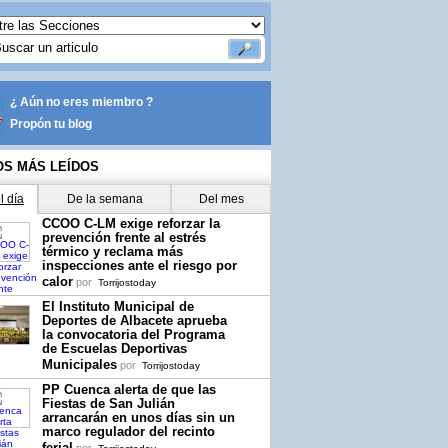
¿ Aún no eres miembro ?
Propón tu blog
OS MÁS LEÍDOS
l día
De la semana
Del mes
CCOO C-LM exige reforzar la
prevención frente al estrés
térmico y reclama más
inspecciones ante el riesgo por
calor
por
Torrijostoday
El Instituto Municipal de
Deportes de Albacete aprueba
la convocatoria del Programa
de Escuelas Deportivas
Municipales
por
Torrijostoday
PP Cuenca alerta de que las
Fiestas de San Julián
arrancarán en unos días sin un
marco regulador del recinto
ferial