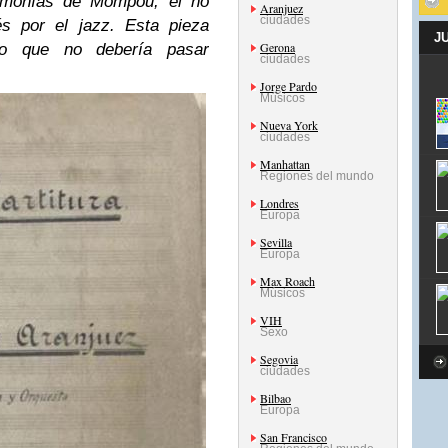
armonías de Mompou, él no
Aranjuez
ciudades
és por el jazz. Esta pieza
J
Gerona
ro que no debería pasar
ciudades
Jorge Pardo
Músicos
Nueva York
ciudades
Manhattan
Regiones del mundo
Londres
Europa
Sevilla
Europa
Max Roach
Músicos
VIH
Sexo
Segovia
ciudades
Bilbao
Europa
San Francisco