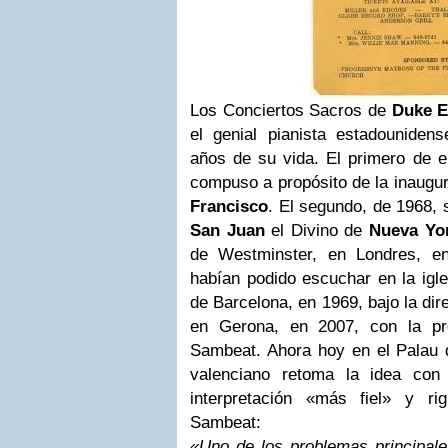
Los Conciertos Sacros de
Duke E
el genial pianista estadounide
años de su vida. El primero de e
compuso a propósito de la inaugur
Francisco
. El segundo, de 1968, 
San Juan
el Divino de
Nueva Yo
de Westminster, en Londres, e
habían podido escuchar en la igl
de Barcelona, en 1969, bajo la dire
en Gerona, en 2007, con la pro
Sambeat. Ahora hoy en el Palau d
valenciano retoma la idea con
interpretación «más fiel» y r
Sambeat:
«Uno de los problemas principal