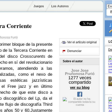
Juegos
Los Autores
ra Corriente
uñonosa Furió
L
Ver el artículo original
primer bloque de la presente
o de la Tercera Corriente en
De
Denunciar
 del disco
Crosscurents
de
Sobre el autor
cho en sí del revolucionario
eramos, atendiendo a las
Jose Jose
Pruñonosa Furió
nalizadas, como el nexo de
1277
veces
s estéticas jazzísticas
compartido
 el Free jazz y en último
ver su blog
 hecho de que este disco a
o discográfico del Lp, da el
te flujo de discografía Third
os años 50 y 60.
Justamente