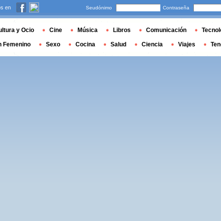
s en
Seudónimo
Contraseña
ltura y Ocio
Cine
Música
Libros
Comunicación
Tecnol
n Femenino
Sexo
Cocina
Salud
Ciencia
Viajes
Ten