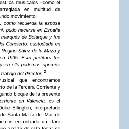
estilos musicales –como el
rreglada en multitud de
gundo movimiento.
ra, como recuerda la esposa
hi, pudo hacerse en España
 marqués de Bolarque y fue
del Concierto, custodiada en
e Regino Sainz de la Maza y
n 1995. Esta partitura fue
 y en ella podemos apreciar
2
trabajo del director.
musical que encontramos
to de la Tercera Corriente y
egundo bloque de la presente
Corriente en Valencia,
es el
Duke Ellington, interpretado
a de Santa María del Mar de
hemos encontrado un claro
e a partir de esta fecha se