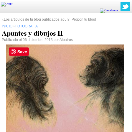
¿Los artículos de tu blog publicados aquí? ¡Propón tu blog!
INICIO
›
FOTOGRAFÍA
Apuntes y dibujos II
Publicado el 06 diciembre 2013 por Albatros
Save