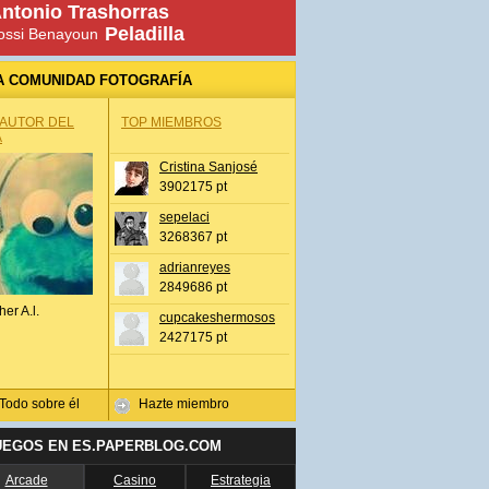
ntonio Trashorras
Peladilla
ossi Benayoun
A COMUNIDAD FOTOGRAFÍA
 AUTOR DEL
TOP MIEMBROS
A
Cristina Sanjosé
3902175 pt
sepelaci
3268367 pt
adrianreyes
2849686 pt
her A.l.
cupcakeshermosos
2427175 pt
Todo sobre él
Hazte miembro
UEGOS EN ES.PAPERBLOG.COM
Arcade
Casino
Estrategia