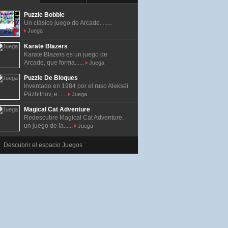
Puzzle Bobble
Un clásico juego de Arcade. ......
Juega
Karate Blazers
Karate Blazers es un juego de
Arcade, que forma......
Juega
Puzzle De Bloques
Inventado en 1984 por el ruso Alekséi
Pázhitnov, e......
Juega
Magical Cat Adventure
Redescubre Magical Cat Adventure,
un juego de la......
Juega
Descubrir el espacio Juegos