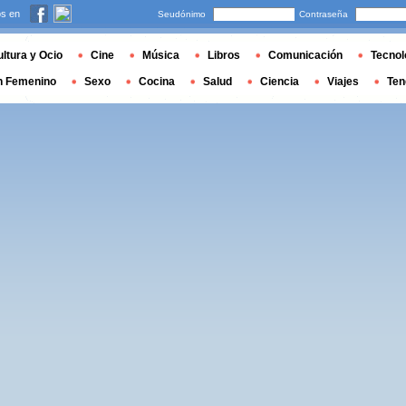
s en
Seudónimo
Contraseña
ltura y Ocio
Cine
Música
Libros
Comunicación
Tecnol
n Femenino
Sexo
Cocina
Salud
Ciencia
Viajes
Ten