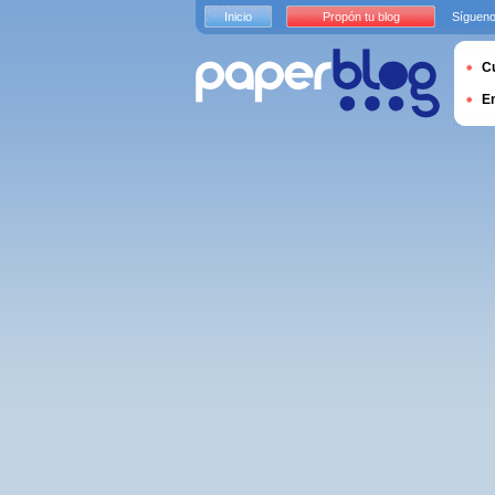
Inicio
Propón tu blog
Sígueno
Cu
E