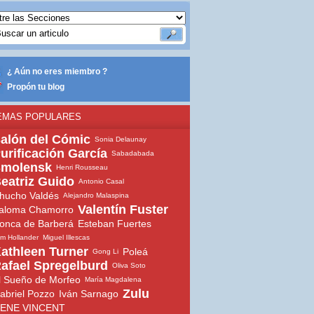
¿ Aún no eres miembro ?
Propón tu blog
EMAS POPULARES
alón del Cómic
Sonia Delaunay
urificación García
Sabadabada
molensk
Henri Rousseau
eatriz Guido
Antonio Casal
hucho Valdés
Alejandro Malaspina
Valentín Fuster
aloma Chamorro
onca de Barberá
Esteban Fuertes
m Hollander
Miguel Illescas
athleen Turner
Poleá
Gong Li
afael Spregelburd
Oliva Soto
l Sueño de Morfeo
María Magdalena
Zulu
abriel Pozzo
Iván Sarnago
ENE VINCENT