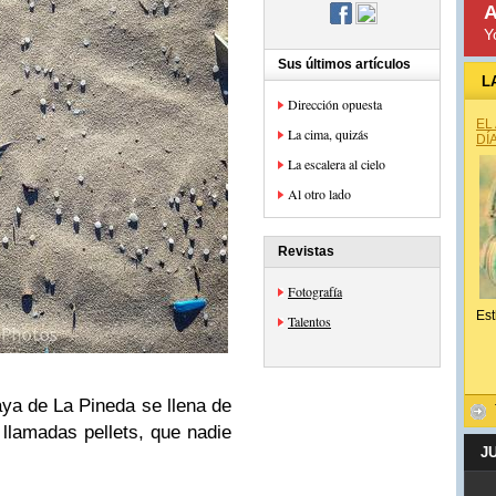
A
Y
Sus últimos artículos
L
Dirección opuesta
EL
La cima, quizás
DÍ
La escalera al cielo
Al otro lado
Revistas
Fotografía
Est
Talentos
a de La Pineda se llena de
llamadas pellets, que nadie
J