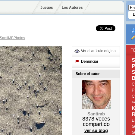
Juegos
Los Autores
SantiMBPhotos
T
Ver el artículo original
S
Denunciar
P
S
Sobre el autor
B
C
P
C
To
K
Santimb
R
8378
veces
E
compartido
G
ver su blog
G