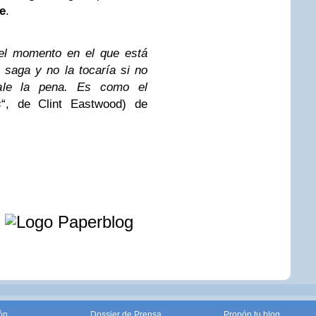
e
.
el momento en el que está
 saga y no la tocaría si no
ale la pena. Es como el
s
“, de Clint Eastwood) de
e
ón
Dossier de Prensa
Propón tu blog