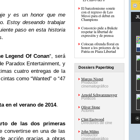
El barcelonismo sonríe
con el regreso de Leo
aje y es un honor que me
Messi para el debut en
J
Champions
o. Estoy deseando trabajar
Consorcio pide a Bukele
uiente paso en esta historia
respetar la libertad de
expresión y de prensa
s.
Colocan ofrenda floral en
honor a los próceres de la
Patria en Plaza Libertad
he Legend Of Conan
“, será
de Paradox Entertainment, y
Dossiers Paperblog
timas cuatro entregas de la
 cintas como “Wanted” o “47
Marcus Nispel
Productor
cinematográfico
Arnold Schwarzenegger
Políticos
nta en el verano de 2014
.
Oliver Stone
Actores
Clint Eastwood
arto de las dos primeras
Directores de cine
e convertirse en una de las
John Milius
Productor
 de acción gracias a obras
cinematográfico