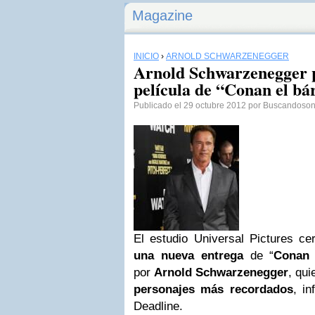
Magazine
INICIO
›
ARNOLD SCHWARZENEGGER
Arnold Schwarzenegger 
película de “Conan el bá
Publicado el 29 octubre 2012 por Buscandoso
El estudio Universal Pictures ce
una nueva entrega
de “
Conan 
por
Arnold Schwarzenegger
, qui
personajes más recordados
, in
Deadline.