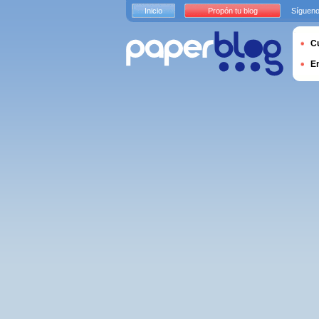
Inicio
Propón tu blog
Sígueno
Cu
E