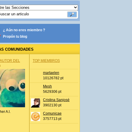
¿ Aún no eres miembro ?
Propón tu blog
AS COMUNIDADES
 AUTOR DEL
TOP MIEMBROS
A
martaelen
10126782 pt
Mesh
5629306 pt
Cristina Sanjosé
3902130 pt
her A.l.
Comunicae
3757713 pt