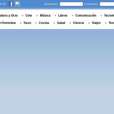
s en
Seudónimo
Contraseña
ltura y Ocio
Cine
Música
Libros
Comunicación
Tecnol
n Femenino
Sexo
Cocina
Salud
Ciencia
Viajes
Ten