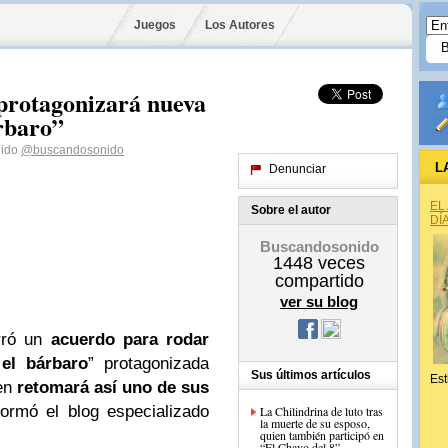
Juegos
Los Autores
protagonizará nueva
rbaro”
nido
@buscandosonido
L
Denunciar
EL
Sobre el autor
DÍ
Buscandosonido
1448
veces
compartido
ver su blog
rró un
acuerdo para rodar
el bárbaro
” protagonizada
Sus últimos artículos
Est
en
retomará así uno de sus
formó el blog especializado
La Chilindrina de luto tras
la muerte de su esposo,
quien también participó en
“El Chavo del 8”