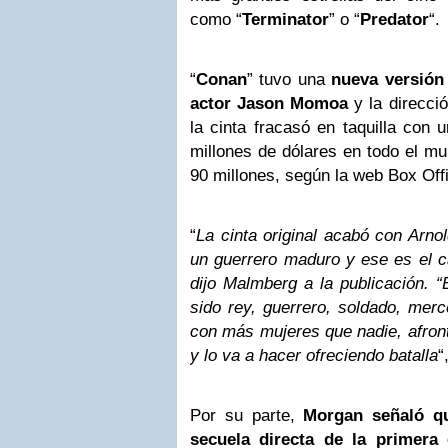
como “
Terminator
” o “
Predator
“.
“
Conan
” tuvo una
nueva versión 
actor Jason Momoa
y la direcci
la cinta fracasó en taquilla con
millones de dólares en todo el m
90 millones, según la web Box Off
“
La cinta original acabó con Arno
un guerrero maduro y ese es el 
dijo Malmberg a la publicación. “
sido rey, guerrero, soldado, mer
con más mujeres que nadie, afronta
y lo va a hacer ofreciendo batalla
“
Por su parte,
Morgan señaló qu
secuela directa de la primera 