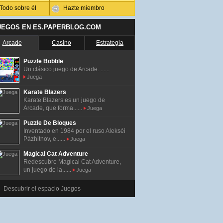
Todo sobre él
Hazte miembro
UEGOS EN ES.PAPERBLOG.COM
Arcade
Casino
Estrategia
Puzzle Bobble
Un clásico juego de Arcade. ......
Juega
Karate Blazers
Karate Blazers es un juego de
Arcade, que forma......
Juega
Puzzle De Bloques
Inventado en 1984 por el ruso Alekséi
Pázhitnov, e......
Juega
Magical Cat Adventure
Redescubre Magical Cat Adventure,
un juego de la......
Juega
Descubrir el espacio Juegos