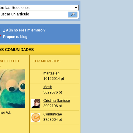
¿ Aún no eres miembro ?
Propón tu blog
AS COMUNIDADES
 AUTOR DEL
TOP MIEMBROS
A
martaelen
10126914 pt
Mesh
5629576 pt
Cristina Sanjosé
3902196 pt
her A.l.
Comunicae
3758004 pt