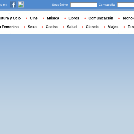
s en
Seudónimo
Contraseña
ltura y Ocio
Cine
Música
Libros
Comunicación
Tecnol
n Femenino
Sexo
Cocina
Salud
Ciencia
Viajes
Ten