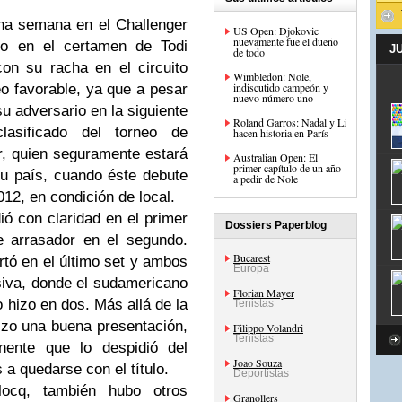
na semana en el Challenger
US Open: Djokovic
nuevamente fue el dueño
do en el certamen de Todi
J
de todo
con su racha en el circuito
Wimbledon: Nole,
indiscutido campeón y
eo favorable, ya que a pesar
nuevo número uno
u adversario en la siguiente
Roland Garros: Nadal y Li
lasificado del torneo de
hacen historia en París
r, quien seguramente estará
Australian Open: El
primer capítulo de un año
u país, cuando éste debute
a pedir de Nole
12, en condición de local.
ió con claridad en el primer
Dossiers Paperblog
e arrasador en el segundo.
Bucarest
tó en el último set y ambos
Europa
siva, donde el sudamericano
Florian Mayer
o hizo en dos. Más allá de la
Tenistas
zo una buena presentación,
Filippo Volandri
Tenistas
ente que lo despidió del
Joao Souza
a quedarse con el título.
Deportistas
ocq, también hubo otros
Granollers