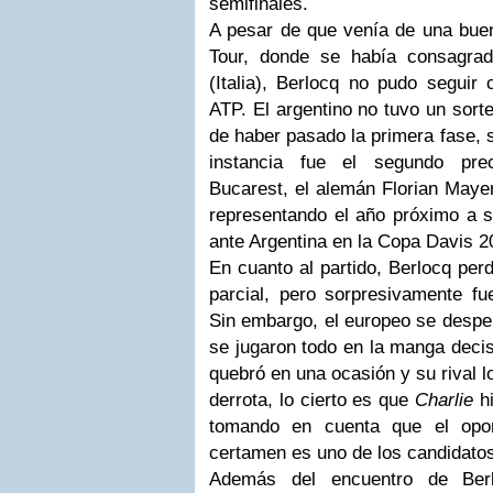
semifinales.
A pesar de que venía de una bue
Tour, donde se había consagra
(Italia), Berlocq no pudo seguir 
ATP. El argentino no tuvo un sort
de haber pasado la primera fase, s
instancia fue el segundo prec
Bucarest, el alemán Florian Maye
representando el año próximo a s
ante Argentina en la Copa Davis 20
En cuanto al partido, Berlocq perd
parcial, pero sorpresivamente fu
Sin embargo, el europeo se desper
se jugaron todo en la manga deci
quebró en una ocasión y su rival l
derrota, lo cierto es que
Charlie
hi
tomando en cuenta que el opon
certamen es uno de los candidatos 
Además del encuentro de Berl