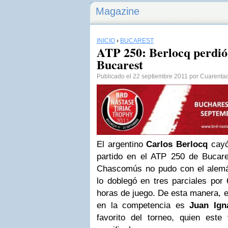
Magazine
INICIO
›
BUCAREST
ATP 250: Berlocq perdió 
Bucarest
Publicado el 22 septiembre 2011 por Cuarenta
El argentino
Carlos Berlocq
cayó
partido en el ATP 250 de Bucare
Chascomús no pudo con el ale
lo doblegó en tres parciales por 
horas de juego. De esta manera, e
en la competencia es
Juan Ign
favorito del torneo, quien este