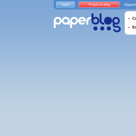
Inicio
Propón tu blog
Sígueno
Cu
E