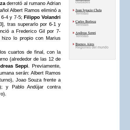
ciudades
za
derrotó al rumano Adrian
pañol Albert Ramos eliminó a
Juan Ignacio Chela
Tenistas
 6-4 y 7-5;
Filippo Volandri
Carlos Berlocq
3], tras superarlo por 6-1 y
Tenistas
nció a Frederico Gil por 7-
Andreas Seppi
Tenistas
 hizo lo propio con Marius
Buenos Aires
Regiones del mundo
os cuartos de final, con la
urno (alrededor de las 12 de
dreas Seppi
. Previamente,
 rumana serán: Albert Ramos
turno), Joao Souza frente a
o); y Pablo Andújar contra
o).