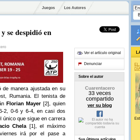
Juegos
Los Autores
y se despidió en
cero
L
Ver el artículo original
Denunciar
EL
DÍ
Sobre el autor
Cuarentacero
 de manera ajustada en su
33
veces
st, Rumania. El tenista de
compartido
mán
Florian Mayer
[2], quien
ver su blog
6-2, 0-6 y 6-4, en casi dos
l único que sigue en carrera
Est
acio Chela
[1], el máximo
 viernes irá por el pase a
Sus últimos artículos