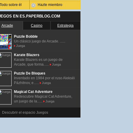
Todo sobre él
Hazte miembro
UEGOS EN ES.PAPERBLOG.COM
Arcade
Casino
Estrategia
Puzzle Bobble
Un clásico juego de Arcade. ......
Juega
Karate Blazers
Karate Blazers es un juego de
Arcade, que forma......
Juega
Puzzle De Bloques
Inventado en 1984 por el ruso Alekséi
Pázhitnov, e......
Juega
Magical Cat Adventure
Redescubre Magical Cat Adventure,
un juego de la......
Juega
Descubrir el espacio Juegos