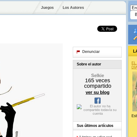
Juegos
Los Autores
L
Denunciar
EL
Sobre el autor
DÍ
Selkie
165
veces
compartido
ver su blog
Est
Sus últimos artículos
Láminas en señor cool