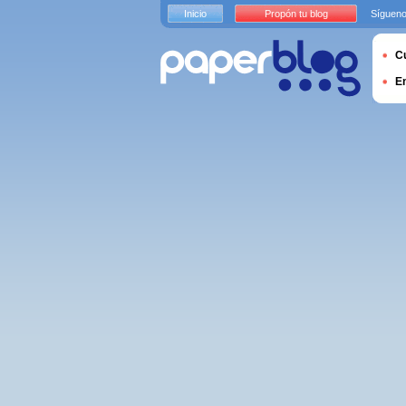
Inicio
Propón tu blog
Sígueno
Cu
E