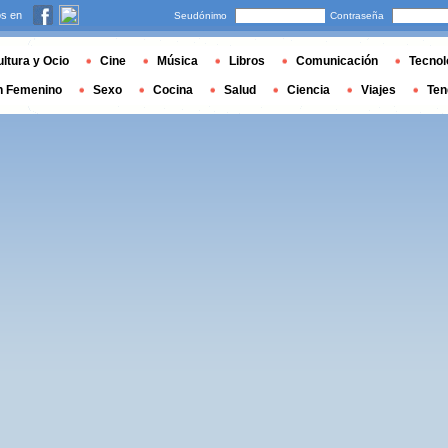
s en
Seudónimo
Contraseña
ltura y Ocio
Cine
Música
Libros
Comunicación
Tecnol
n Femenino
Sexo
Cocina
Salud
Ciencia
Viajes
Ten