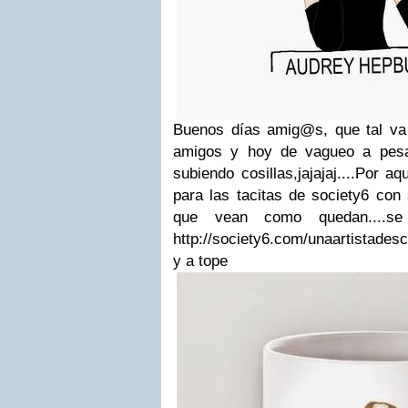
Buenos días amig@s, que tal va
amigos y hoy de vagueo a pesa
subiendo cosillas,jajajaj....Por a
para las tacitas de society6 con
que vean como quedan....se 
http://society6.com/unaartistades
y a tope