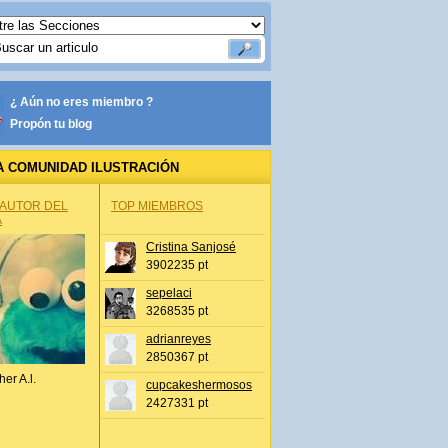
¿ Aún no eres miembro ?
Propón tu blog
A COMUNIDAD ILUSTRACIÓN
 AUTOR DEL
TOP MIEMBROS
A
Cristina Sanjosé
3902235 pt
sepelaci
3268535 pt
adrianreyes
2850367 pt
her A.l.
cupcakeshermosos
2427331 pt