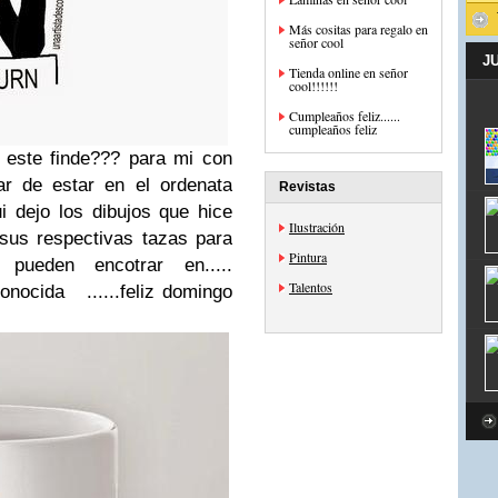
Más cositas para regalo en
señor cool
J
Tienda online en señor
cool!!!!!!
Cumpleaños feliz......
cumpleaños feliz
 este finde??? para mi con
r de estar en el ordenata
Revistas
qui dejo los dibujos que hice
Ilustración
 sus respectivas tazas para
Pintura
pueden encotrar en.....
Talentos
conocida ......feliz domingo