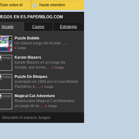
Todo sobre él
Hazte miembro
UEGOS EN ES.PAPERBLOG.COM
Arcade
Casino
Estrategia
Puzzle Bobble
Un clásico juego de Arcade. ......
Juega
Karate Blazers
Karate Blazers es un juego de
Arcade, que forma......
Juega
Puzzle De Bloques
Inventado en 1984 por el ruso Alekséi
Pázhitnov, e......
Juega
Magical Cat Adventure
Redescubre Magical Cat Adventure,
un juego de la......
Juega
Descubrir el espacio Juegos