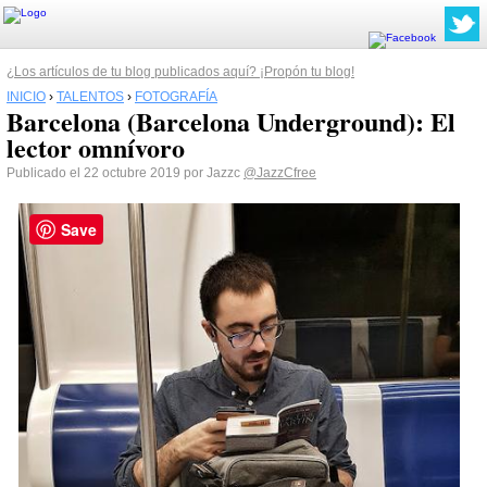
¿Los artículos de tu blog publicados aquí? ¡Propón tu blog!
INICIO
›
TALENTOS
›
FOTOGRAFÍA
Barcelona (Barcelona Underground): El
lector omnívoro
Publicado el 22 octubre 2019 por Jazzc
@JazzCfree
Save