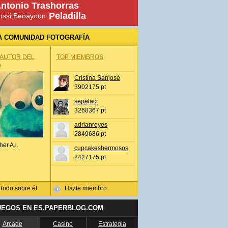
ntonio Trashorras
Peladilla
ossi Benayoun
A COMUNIDAD FOTOGRAFÍA
 AUTOR DEL
TOP MIEMBROS
A
Cristina Sanjosé
3902175 pt
sepelaci
3268367 pt
adrianreyes
2849686 pt
her A.l.
cupcakeshermosos
2427175 pt
Todo sobre él
Hazte miembro
UEGOS EN ES.PAPERBLOG.COM
Arcade
Casino
Estrategia