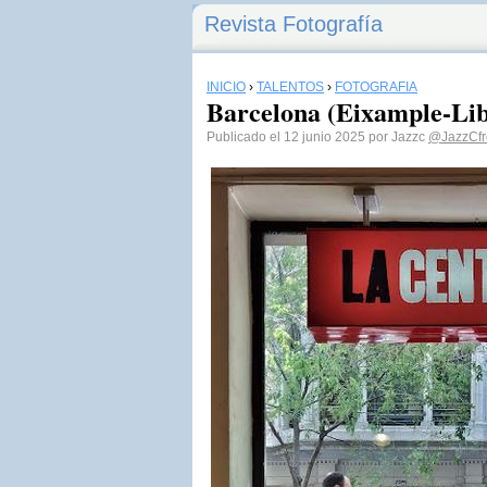
Revista Fotografía
INICIO
›
TALENTOS
›
FOTOGRAFÍA
Barcelona (Eixample-Lib
Publicado el 12 junio 2025 por Jazzc
@JazzCfr