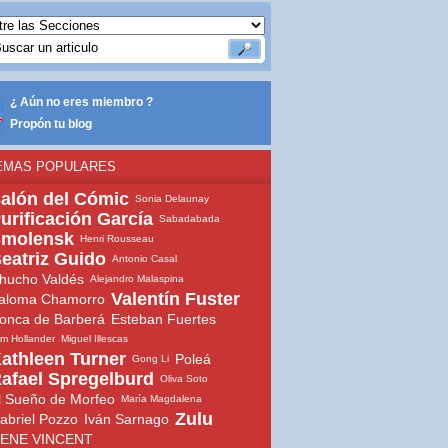
¿ Aún no eres miembro ?
Propón tu blog
EMAS POPULARES
alón del Cómic
Sonia Delaunay
urificación García
Sabadabada
molensk
Henri Rousseau
eatriz Guido
Antonio Casal
hucho Valdés
Alejandro Malaspina
Valentín Fuster
aloma Chamorro
onca de Barberá
Esteban Fuertes
m Hollander
Miguel Illescas
athleen Turner
Poleá
Gong Li
afael Spregelburd
Oliva Soto
l Sueño de Morfeo
María Magdalena
Zulu
abriel Pozzo
Iván Sarnago
ENE VINCENT