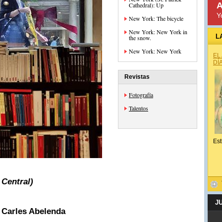
A
Cathedral): Up
Y
New York: The bicycle
New York: New York in
L
the snow.
New York: New York
EL
DÍ
Revistas
Fotografía
Talentos
Est
 Central)
J
 Carles Abelenda