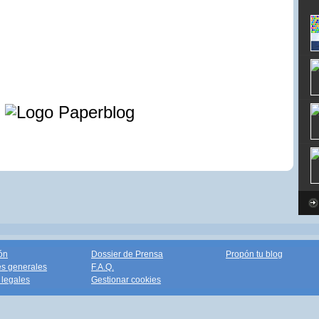
e
ón
Dossier de Prensa
Propón tu blog
s generales
F.A.Q.
legales
Gestionar cookies