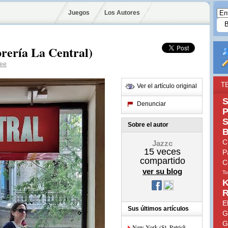
Juegos
Los Autores
rería La Central)
ee
T
Ver el artículo original
S
Denunciar
P
S
Sobre el autor
B
C
Jazzc
15
veces
P
compartido
C
ver su blog
To
K
R
E
Sus últimos artículos
G
G
New York (St. Patrick