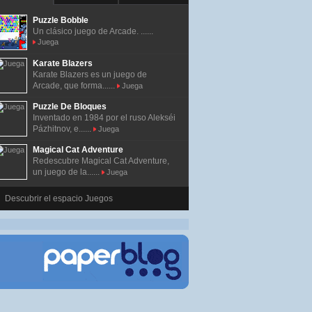
Puzzle Bobble
Un clásico juego de Arcade. ......
Juega
Karate Blazers
Karate Blazers es un juego de
Arcade, que forma......
Juega
Puzzle De Bloques
Inventado en 1984 por el ruso Alekséi
Pázhitnov, e......
Juega
Magical Cat Adventure
Redescubre Magical Cat Adventure,
un juego de la......
Juega
Descubrir el espacio Juegos