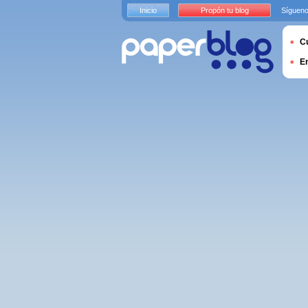
Inicio
Propón tu blog
Sígueno
Cu
E