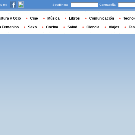
s en
Seudónimo
Contraseña
ltura y Ocio
Cine
Música
Libros
Comunicación
Tecnol
n Femenino
Sexo
Cocina
Salud
Ciencia
Viajes
Ten