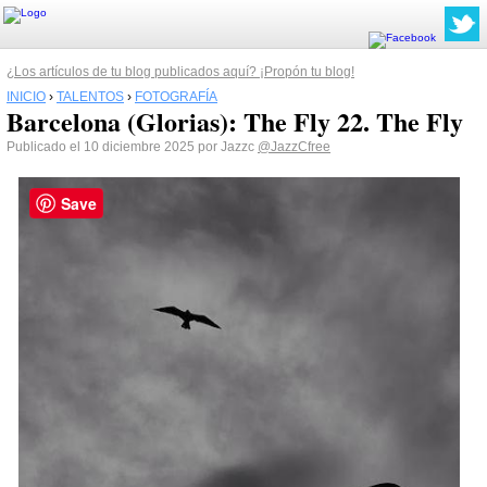
¿Los artículos de tu blog publicados aquí? ¡Propón tu blog!
INICIO
›
TALENTOS
›
FOTOGRAFÍA
Barcelona (Glorias): The Fly 22. The Fly
Publicado el 10 diciembre 2025 por Jazzc
@JazzCfree
Save