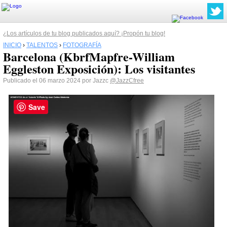
¿Los artículos de tu blog publicados aquí? ¡Propón tu blog!
INICIO
›
TALENTOS
›
FOTOGRAFÍA
Barcelona (KbrfMapfre-William
Eggleston Exposición): Los visitantes
Publicado el 06 marzo 2024 por Jazzc
@JazzCfree
Save