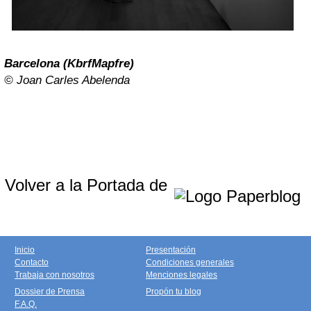
Barcelona (KbrfMapfre)
©
Joan Carles Abelenda
Volver a la Portada de
Inicio
Presentación
Contacto
Condiciones generales
Trabaja con nosotros
Menciones legales
Dossier de Prensa
Propón tu blog
F.A.Q.