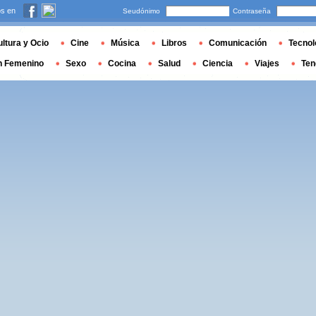
s en
Seudónimo
Contraseña
ltura y Ocio
Cine
Música
Libros
Comunicación
Tecnol
n Femenino
Sexo
Cocina
Salud
Ciencia
Viajes
Ten