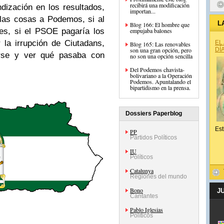
recibirá una modificación
ndización en los resultados,
importan...
 las cosas a Podemos, si al
L
Blog 166: El hombre que
tes, si el PSOE pagaría los
empujaba balones
r la irrupción de Ciutadans,
EL
Blog 165: Las renovables
son una gran opción, pero
DÍ
rse y ver qué pasaba con
no son una opción sencilla
Del Podemos chavista-
bolivariano a la Operación
Podemos. Apuntalando el
bipartidismo en la prensa.
Dossiers Paperblog
Est
PP
Partidos Políticos
IU
Políticos
Catalunya
Regiones del mundo
Bono
J
Cantantes
Pablo Iglesias
Políticos