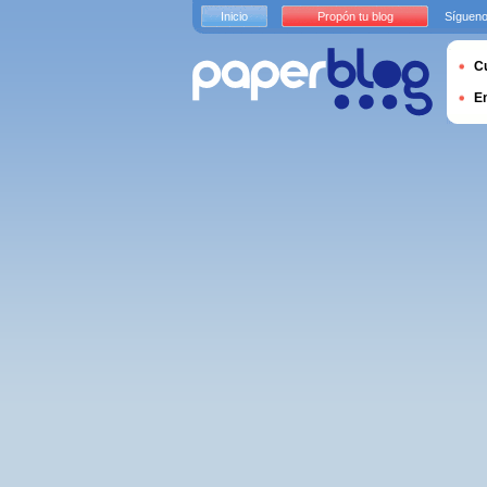
Inicio
Propón tu blog
Sígueno
Cu
E