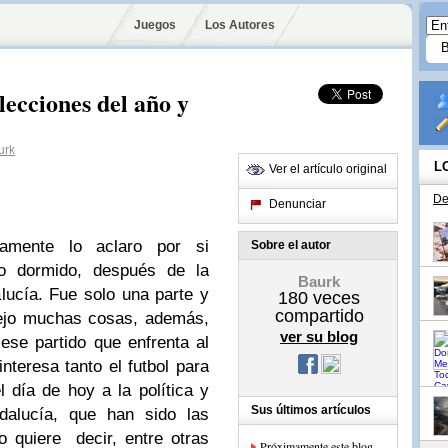
Juegos
Los Autores
lecciones del año y
urk
L
Ver el artículo original
De
Denunciar
camente lo aclaro por si
Sobre el autor
io dormido, después de la
Baurk
lucía. Fue solo una parte y
180
veces
compartido
dejo muchas cosas, además,
ver su blog
ese partido que enfrenta al
teresa tanto el futbol para
 día de hoy a la política y
Sus últimos artículos
dalucía, que han sido las
o quiere decir, entre otras
Próximamente este blog