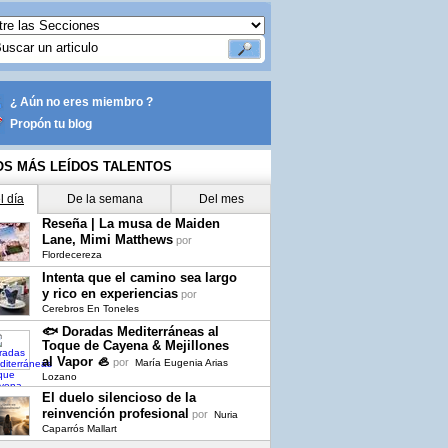
¿ Aún no eres miembro ?
Propón tu blog
OS MÁS LEÍDOS TALENTOS
l día
De la semana
Del mes
Reseña | La musa de Maiden
Lane, Mimi Matthews
por
Flordecereza
Intenta que el camino sea largo
y rico en experiencias
por
Cerebros En Toneles
🐟 Doradas Mediterráneas al
Toque de Cayena & Mejillones
al Vapor 🦪
por
María Eugenia Arias
Lozano
El duelo silencioso de la
reinvención profesional
por
Nuria
Caparrós Mallart