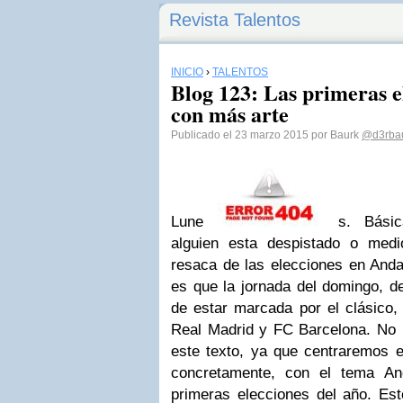
Revista Talentos
INICIO
›
TALENTOS
Blog 123: Las primeras e
con más arte
Publicado el 23 marzo 2015 por Baurk
@d3rba
Lune
s. Bási
alguien esta despistado o med
resaca de las elecciones en Anda
es que la jornada del domingo, 
de estar marcada por el clásico, 
Real Madrid y FC Barcelona. No in
este texto, ya que centraremos el
concretamente, con el tema An
primeras elecciones del año. Est