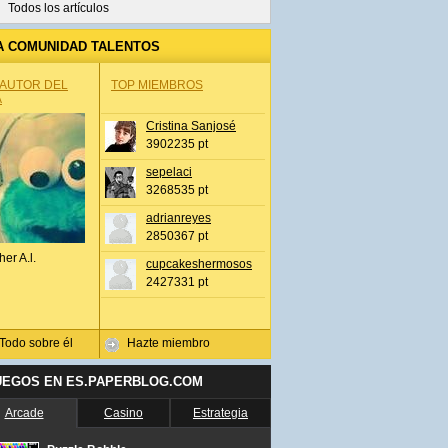
Todos los artículos
A COMUNIDAD TALENTOS
 AUTOR DEL
TOP MIEMBROS
A
Cristina Sanjosé
3902235 pt
sepelaci
3268535 pt
adrianreyes
2850367 pt
her A.l.
cupcakeshermosos
2427331 pt
Todo sobre él
Hazte miembro
UEGOS EN ES.PAPERBLOG.COM
Arcade
Casino
Estrategia