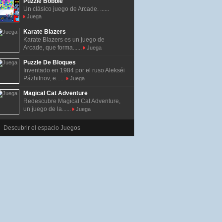
Puzzle Bobble
Un clásico juego de Arcade. ......
Juega
Karate Blazers
Karate Blazers es un juego de
Arcade, que forma......
Juega
Puzzle De Bloques
Inventado en 1984 por el ruso Alekséi
Pázhitnov, e......
Juega
Magical Cat Adventure
Redescubre Magical Cat Adventure,
un juego de la......
Juega
Descubrir el espacio Juegos