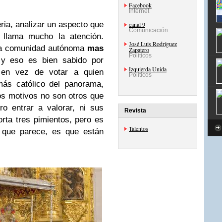
Facebook
Internet
ia, analizar un aspecto que
canal 9
Comunicación
 llama mucho la atención.
José Luis Rodríguez
 la comunidad autónoma
mas
Zapatero
Políticos
y eso es bien sabido por
Izquierda Unida
 en vez de votar a quien
Políticos
 más católico del panorama,
s motivos no son otros que
o entrar a valorar, ni sus
Revista
rta tres pimientos, pero es
Talentos
 que parece, es que están