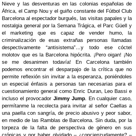
Nieve y las desventuras en las colonias españolas de
África, el Camp Nou y el guiño constante del Fútbol Club
Barcelona al espectador burgués, las visitas papales y la
nostalgia general por la Semana Trágica, el Parc Güell y
el marketing que es capaz de vender humo, la
criminalización de esas extrañas personas llamadas
despectivamente “antisistema”…y todo ese cóctel
molotov que es la Barcelona hipócrita. ¡Pero oigan! ¡No
se me desanimen todavía! En Carcelona también
podemos encontrar el desparpajo de la crítica que no
permite reflexión sin invitar a la esperanza, poniéndoles
un especial énfasis a personas tan necesarias para el
cuestionamiento general como Enric Duran, Leo Bassi e
incluso el provocador
Jimmy Jump
. En cualquier caso,
permítanme la recolecta para invitar al señor Caellas a
una paella con sangría, de precio abusivo y peor sabor,
en medio de las Ramblas de Barcelona. Sin duda, por la
torpeza de la falta de perspectiva de género en sus
crónicas y por haber olvidado – ¿concienzudamente? –