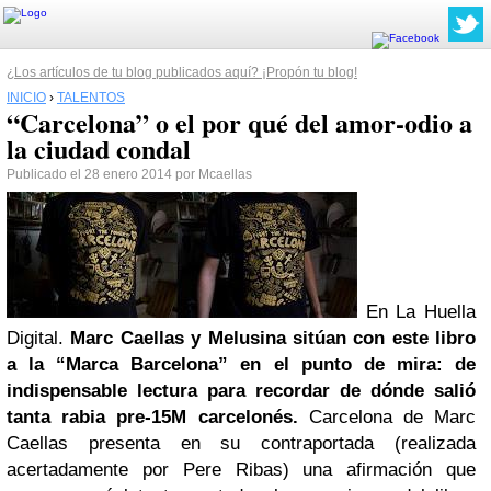
¿Los artículos de tu blog publicados aquí? ¡Propón tu blog!
INICIO
›
TALENTOS
“Carcelona” o el por qué del amor-odio a
la ciudad condal
Publicado el 28 enero 2014 por Mcaellas
En La Huella
Digital.
Marc Caellas y Melusina sitúan con este libro
a la “Marca Barcelona” en el punto de mira: de
indispensable lectura para recordar de dónde salió
tanta rabia pre-15M carcelonés.
Carcelona de Marc
Caellas presenta en su contraportada (realizada
acertadamente por Pere Ribas) una afirmación que