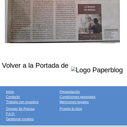
Volver a la Portada de
Inicio
Presentación
Contacto
Condiciones generales
Trabaja con nosotros
Menciones legales
Dossier de Prensa
Propón tu blog
F.A.Q.
Gestionar cookies