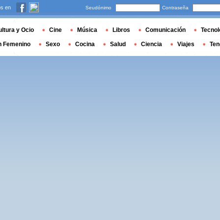
s en
Seudónimo
Contraseña
ltura y Ocio
Cine
Música
Libros
Comunicación
Tecnol
n Femenino
Sexo
Cocina
Salud
Ciencia
Viajes
Ten