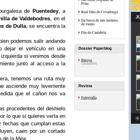
Frías
 burgalesa de
Puentedey
, a
Real Sitio de Covadonga
J
nilla de Valdebodres
, en el
En busca de mis molinos
de viento
s de Dulla
, se encuentra la
Día de Cantabria
 bien podemos salir andando
o dejar el vehículo en una
Dossier Paperblog
izquierda si venimos desde
Burgos
iento junto al acceso a la
ciudades
tera, tenemos una ruta muy
que asciende muy levemente
Revista
medida que el cañon nos va
Fotografía
s procedentes del deshielo
por lo que si quieres verla en
ir fechas que cumplan estas
luyen, caen por un cortado
o de la Mea.