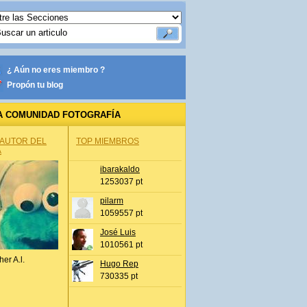
¿ Aún no eres miembro ?
Propón tu blog
A COMUNIDAD FOTOGRAFÍA
 AUTOR DEL
TOP MIEMBROS
A
ibarakaldo
1253037 pt
pilarm
1059557 pt
José Luis
1010561 pt
her A.l.
Hugo Rep
730335 pt