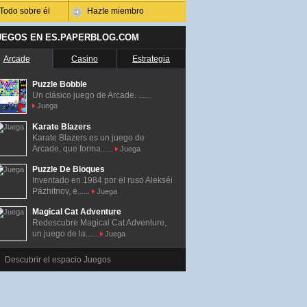
Todo sobre él
Hazte miembro
UEGOS EN ES.PAPERBLOG.COM
Arcade
Casino
Estrategia
Puzzle Bobble
Un clásico juego de Arcade. ......
Juega
Karate Blazers
Karate Blazers es un juego de
Arcade, que forma......
Juega
Puzzle De Bloques
Inventado en 1984 por el ruso Alekséi
Pázhitnov, e......
Juega
Magical Cat Adventure
Redescubre Magical Cat Adventure,
un juego de la......
Juega
Descubrir el espacio Juegos