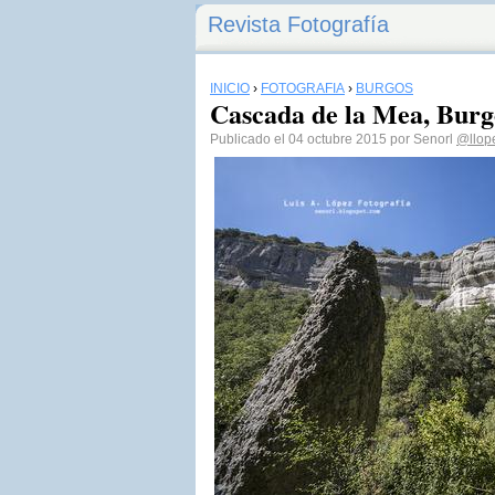
Revista Fotografía
INICIO
›
FOTOGRAFÍA
›
BURGOS
Cascada de la Mea, Burg
Publicado el 04 octubre 2015 por Senorl
@llop