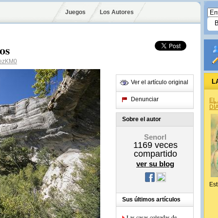
Juegos
Los Autores
os
ezKM0
L
Ver el artículo original
Denunciar
EL
DÍ
Sobre el autor
Senorl
1169
veces
compartido
ver su blog
Est
Sus últimos artículos
Las casas colgadas de