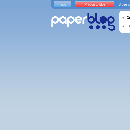
Inicio
Propón tu blog
Sígueno
Cu
E