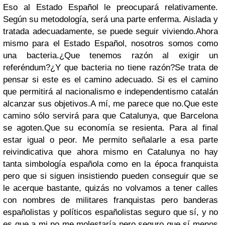
Eso al Estado Español le preocupará relativamente.
Según su metodología, será una parte enferma. Aislada y
tratada adecuadamente, se puede seguir viviendo.
Ahora
mismo para el Estado Español, nosotros somos como
una bacteria.
¿Que tenemos razón al exigir un
referéndum?¿Y que bacteria no tiene razón?
Se trata de
pensar si este es el camino adecuado. Si es el camino
que permitirá al nacionalismo e independentismo catalán
alcanzar sus objetivos.
A mí, me parece que no.
Que este
camino sólo servirá para que Catalunya, que Barcelona
se agoten.Que su economía se resienta. Para al final
estar igual o peor. Me permito señalarle a esa parte
reivindicativa que ahora mismo en Catalunya no hay
tanta simbología española como en la época franquista
pero que si siguen insistiendo pueden conseguir que se
le acerque bastante, quizás no volvamos a tener calles
con nombres de militares franquistas pero banderas
españolistas y políticos españolistas seguro que sí, y no
es que a mi no me molestaría pero seguro que sí menos