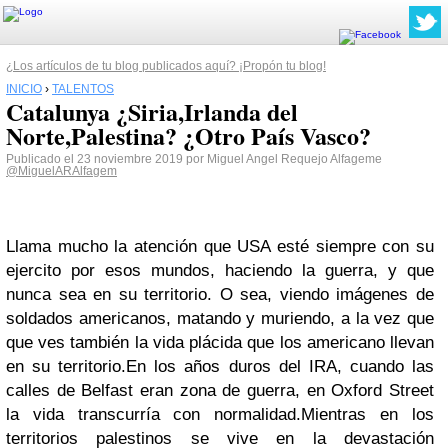
¿Los artículos de tu blog publicados aquí? ¡Propón tu blog!
INICIO
›
TALENTOS
Catalunya ¿Siria,Irlanda del
Norte,Palestina? ¿Otro País Vasco?
Publicado el 23 noviembre 2019 por Miguel Angel Requejo Alfageme
@MiguelARAlfagem
Llama mucho la atención que USA esté siempre con su
ejercito por esos mundos, haciendo la guerra, y que
nunca sea en su territorio. O sea, viendo imágenes de
soldados americanos, matando y muriendo, a la vez que
que ves también la vida plácida que los americano llevan
en su territorio.
En los años duros del IRA, cuando las
calles de Belfast eran zona de guerra, en Oxford Street
la vida transcurría con normalidad.
Mientras en los
territorios palestinos se vive en la devastación