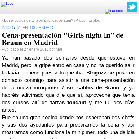
¿Los artículos de tu blog publicados aquí? ¡Propón tu blog!
INICIO
›
TALENTOS
›
MADRID
Cena-presentación "Girls night in" de
Braun en Madrid
Publicado el 27 enero 2011 por Mar
Ya han pasado dos semanas desde que estuve en
Madrid, pero la gripe entró en casa y no ha querido salir
todavía... bueno pues a lo que iba,
Bloguzz
se puso en
contacto conmigo para asistir a una cena-presentación
de la nueva
minipimer 7 sin cables de Braun
, y ya
habréis adivinado que dije que si, aproveché que tenía
dos cursos allí de
tartas fondant
y me fui dos días
antes.
Fue en una gran cocina donde nos esperaban dos chefs
y sus dos ayudantes para prepararnos la cena y así
mostrarnos como funciona la minipimer, todo una delicia