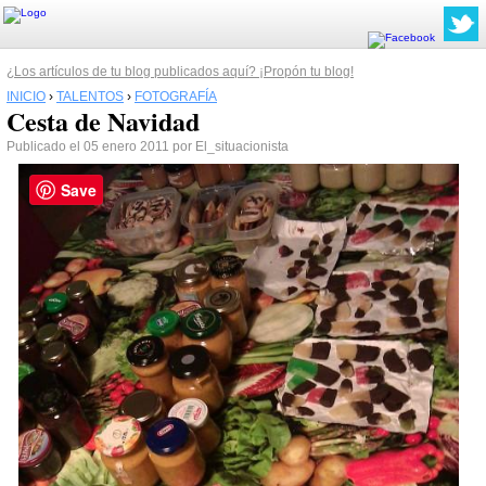
¿Los artículos de tu blog publicados aquí? ¡Propón tu blog!
INICIO
›
TALENTOS
›
FOTOGRAFÍA
Cesta de Navidad
Publicado el 05 enero 2011 por El_situacionista
Save