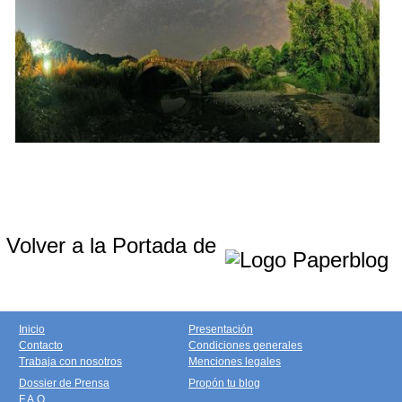
Volver a la Portada de
Inicio
Presentación
Contacto
Condiciones generales
Trabaja con nosotros
Menciones legales
Dossier de Prensa
Propón tu blog
F.A.Q.