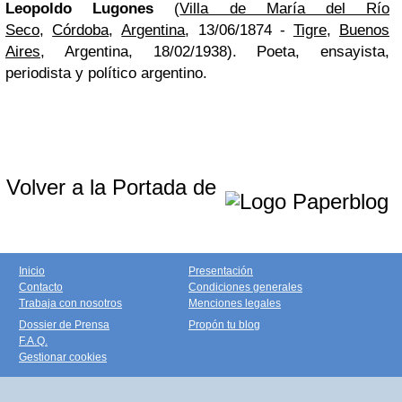
Leopoldo Lugones
(
Villa de María del Río
Seco
,
Córdoba
,
Argentina
, 13/06/1874 -
Tigre
,
Buenos
Aires
, Argentina, 18/02/1938). Poeta, ensayista,
periodista y político argentino.
Volver a la Portada de
Inicio
Presentación
Contacto
Condiciones generales
Trabaja con nosotros
Menciones legales
Dossier de Prensa
Propón tu blog
F.A.Q.
Gestionar cookies