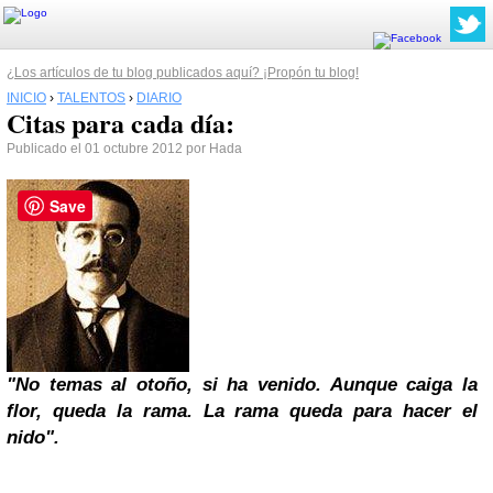
¿Los artículos de tu blog publicados aquí? ¡Propón tu blog!
INICIO
›
TALENTOS
›
DIARIO
Citas para cada día:
Publicado el 01 octubre 2012 por Hada
Save
"No temas al otoño, si ha venido. Aunque caiga la
flor, queda la rama. La rama queda para hacer el
nido".