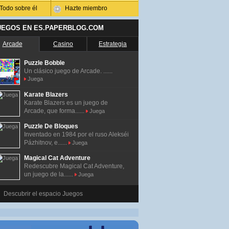
Todo sobre él
Hazte miembro
UEGOS EN ES.PAPERBLOG.COM
Arcade
Casino
Estrategia
Puzzle Bobble
Un clásico juego de Arcade. ......
Juega
Karate Blazers
Karate Blazers es un juego de
Arcade, que forma......
Juega
Puzzle De Bloques
Inventado en 1984 por el ruso Alekséi
Pázhitnov, e......
Juega
Magical Cat Adventure
Redescubre Magical Cat Adventure,
un juego de la......
Juega
Descubrir el espacio Juegos