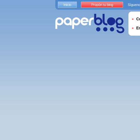
Inicio
Propón tu blog
Sígueno
Cu
E