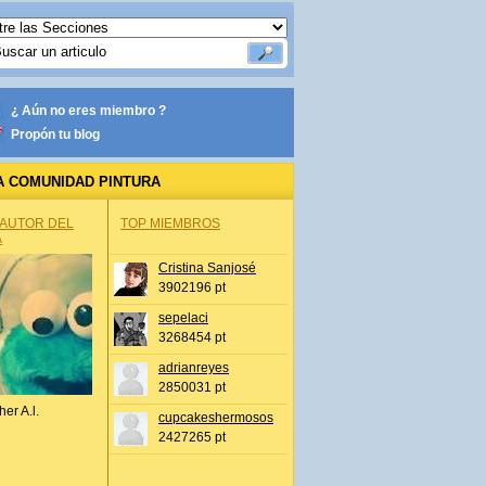
¿ Aún no eres miembro ?
Propón tu blog
A COMUNIDAD PINTURA
 AUTOR DEL
TOP MIEMBROS
A
Cristina Sanjosé
3902196 pt
sepelaci
3268454 pt
adrianreyes
2850031 pt
her A.l.
cupcakeshermosos
2427265 pt