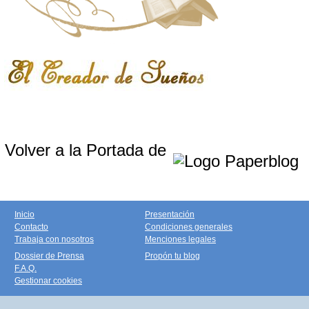
Volver a la Portada de
Inicio
Presentación
Contacto
Condiciones generales
Trabaja con nosotros
Menciones legales
Dossier de Prensa
Propón tu blog
F.A.Q.
Gestionar cookies