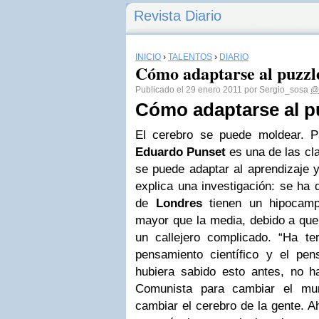
Revista Diario
INICIO
›
TALENTOS
›
DIARIO
Cómo adaptarse al puzzl
Publicado el 29 enero 2011 por Sergio_sosa
@
Cómo adaptarse al p
El cerebro se puede moldear. Par
Eduardo Punset
es una de las cl
se puede adaptar al aprendizaje y
explica una investigación: se ha 
de
Londres
tienen un hipocamp
mayor que la media, debido a que
un callejero complicado. “Ha te
pensamiento científico y el pe
hubiera sabido esto antes, no ha
Comunista para cambiar el mu
cambiar el cerebro de la gente.