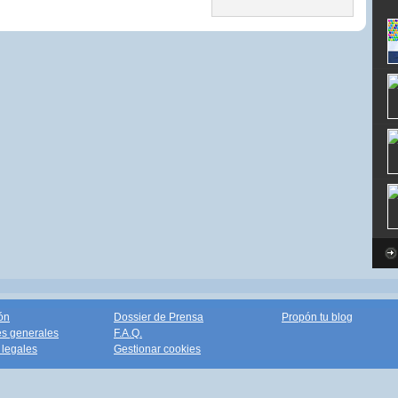
ón
Dossier de Prensa
Propón tu blog
s generales
F.A.Q.
legales
Gestionar cookies