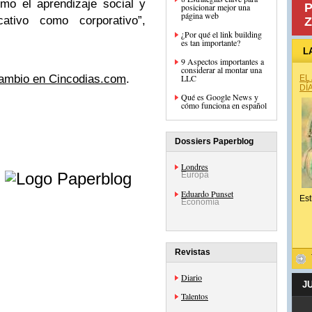
omo el aprendizaje social y
P
posicionar mejor una
página web
ativo como corporativo”,
Z
¿Por qué el link building
es tan importante?
L
9 Aspectos importantes a
considerar al montar una
cambio en Cincodias.com
.
LLC
EL
DÍ
Qué es Google News y
cómo funciona en español
Dossiers Paperblog
e
Londres
Europa
Eduardo Punset
Est
Economía
Revistas
Diario
J
Talentos