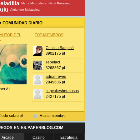
eladilla
María Magdalena
Henri Rousseau
ulu
Alejandro Malaspina
A COMUNIDAD DIARIO
 AUTOR DEL
TOP MIEMBROS
A
Cristina Sanjosé
3902175 pt
sepelaci
3268367 pt
adrianreyes
2849686 pt
her A.l.
cupcakeshermosos
2427175 pt
Todo sobre él
Hazte miembro
UEGOS EN ES.PAPERBLOG.COM
Arcade
Casino
Estrategia