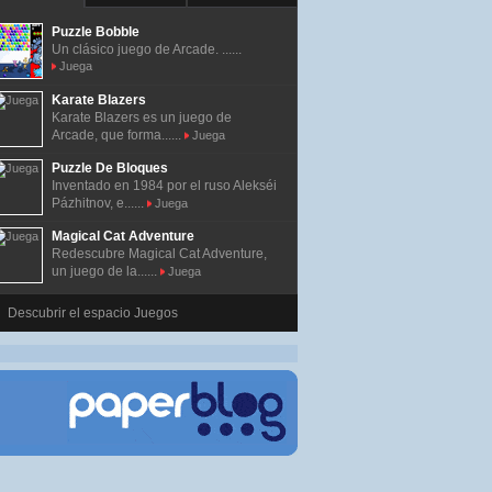
Puzzle Bobble
Un clásico juego de Arcade. ......
Juega
Karate Blazers
Karate Blazers es un juego de
Arcade, que forma......
Juega
Puzzle De Bloques
Inventado en 1984 por el ruso Alekséi
Pázhitnov, e......
Juega
Magical Cat Adventure
Redescubre Magical Cat Adventure,
un juego de la......
Juega
Descubrir el espacio Juegos