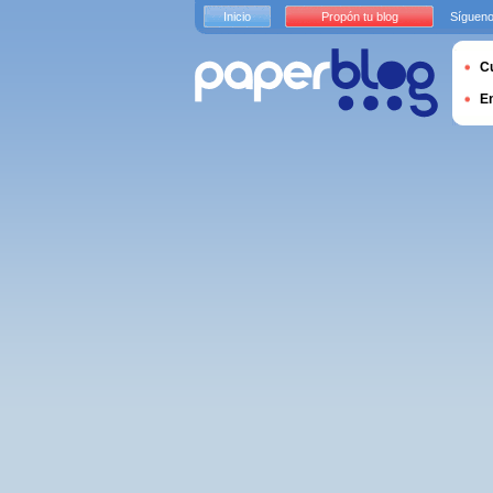
Inicio
Propón tu blog
Sígueno
Cu
E