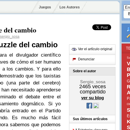
Juegos
Los Autores
e del cambio
sergio_sosa
uzzle del cambio
T
Ver el artículo original
a el divulgador científico
S
Denunciar
aves de cómo el ser humano
V
 a los cambios. Y para ello
B
Sobre el autor
P
demostrado que los taxistas
G
Sergio_sosa
o (una parte del cerebro)
2465
veces
R
 han necesitado aprenderse
compartido
A
rminado el debate entre el
ver su blog
P
nsamiento dogmático. Si yo
Ol
S
bría entrado en el Partido
E
ndo. Es mucho más fácil
Sus últimos artículos
K
 Ahora sabemos que podemos
S
8 Estrategias clave para