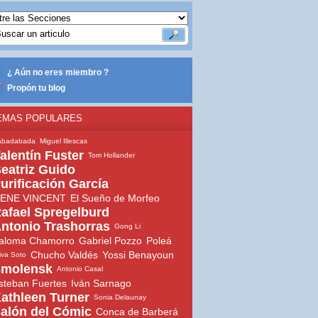
¿ Aún no eres miembro ?
Propón tu blog
EMAS POPULARES
abadabada
Miguel Illescas
alentín Fuster
Tom Hollander
eatriz Guido
urificación García
ENE VINCENT
El Sueño de Morfeo
afael Spregelburd
ntonio Trashorras
Gong Li
aloma Chamorro
Gabriel Pozzo
Poleá
Chucho Valdés
Yossi Benayoun
iva Soto
molensk
Antonio Casal
steban Fuertes
Iván Sarnago
athleen Turner
Sonia Delaunay
alón del Cómic
Conca de Barberá