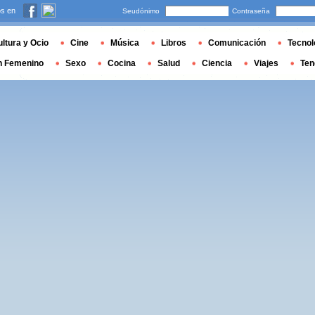
s en
Seudónimo
Contraseña
ltura y Ocio
Cine
Música
Libros
Comunicación
Tecnol
n Femenino
Sexo
Cocina
Salud
Ciencia
Viajes
Ten