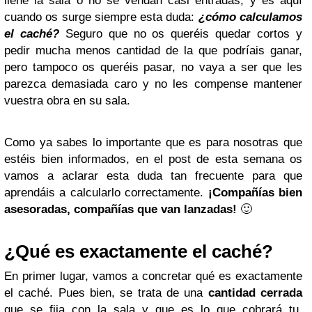
llene la sala o no se vendan casi entradas, y es aquí
cuando os surge siempre esta duda:
¿cómo calculamos
el caché?
Seguro que no os queréis quedar cortos y
pedir mucha menos cantidad de la que podríais ganar,
pero tampoco os queréis pasar, no vaya a ser que les
parezca demasiada caro y no les compense mantener
vuestra obra en su sala.
Como ya sabes lo importante que es para nosotras que
est
éis
bien informados, en el post de esta semana os
vamos a aclarar esta duda tan frecuente para que
aprend
áis
a calcularlo correctamente.
¡Compañías bien
asesoradas, compañías que van lanzadas!
🙂
¿Qué es exactamente el caché?
En primer lugar, vamos a concretar qué es exactamente
el caché. Pues bien, se trata de una
cantidad cerrada
que se fija con la sala y que es lo que cobrará tu