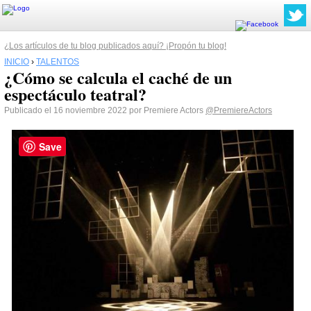
¿Los artículos de tu blog publicados aquí? ¡Propón tu blog!
INICIO
›
TALENTOS
¿Cómo se calcula el caché de un
espectáculo teatral?
Publicado el 16 noviembre 2022 por Premiere Actors
@PremiereActors
Save