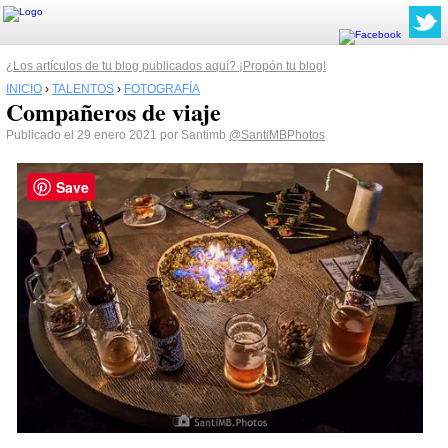
¿Los artículos de tu blog publicados aquí? ¡Propón tu blog!
INICIO
›
TALENTOS
›
FOTOGRAFÍA
Compañeros de viaje
Publicado el 29 enero 2021 por Santimb
@SantiMBPhotos
Save