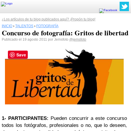
¿Los artículos de tu blog publicados aquí? ¡Propón tu blog!
INICIO
›
TALENTOS
›
FOTOGRAFÍA
Concurso de fotografía: Gritos de libertad
Publicado el 19 agosto 2011 por Jemsfoto
@jemsfoto
Save
1- PARTICIPANTES:
Pueden concurrir a este concurso
todos los fotógrafos, profesionales o no, que lo deseen,