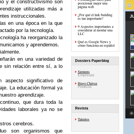
mo y el constructivismo son
posicionar mejor una
página web
rendizaje utilizadas más a
¿Por qué el link building
tes instruccionales.
J
es tan importante?
adas en una época en la que
9 Aspectos importantes a
actado por la tecnología.
considerar al montar una
LLC
ecnología ha reorganizado la
Qué es Google News y
comunicamos y aprendemos.
cómo funciona en español
ialmente.
eñarán en una variedad de
Dossiers Paperblog
 sin relación entre sí, a lo
Siemens
Empresas
 aspecto significativo de
Hugo Chávez
Políticos
aje. La educación formal ya
nuestro aprendizaje.
continuo, que dura toda la
Revista
ividades laborales ya no se
Talentos
estros cerebros.
iduo son organismos que