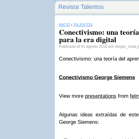
Revista Talentos
INICIO
›
TALENTOS
Conectivismo: una teoría
para la era digital
Publicado el 01 agosto 2010 por Sergio_sosa
Conectivismo: una teoría del aprend
Conectivismo George Siemens
View more
presentations
from
fel
Algunas ideas extraídas de est
George Siemens: