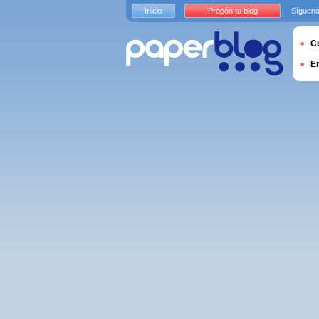
Inicio
Propón tu blog
Sígueno
Cu
E