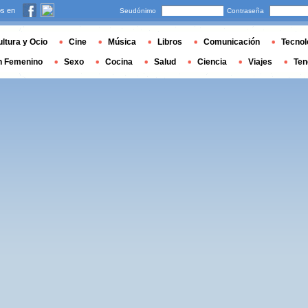
s en
Seudónimo
Contraseña
ltura y Ocio
Cine
Música
Libros
Comunicación
Tecnol
n Femenino
Sexo
Cocina
Salud
Ciencia
Viajes
Ten