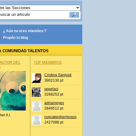
¿ Aún no eres miembro ?
Propón tu blog
A COMUNIDAD TALENTOS
 AUTOR DEL
TOP MIEMBROS
A
Cristina Sanjosé
3902130 pt
sepelaci
3268253 pt
adrianreyes
2849512 pt
her A.l.
cupcakeshermosos
2427088 pt