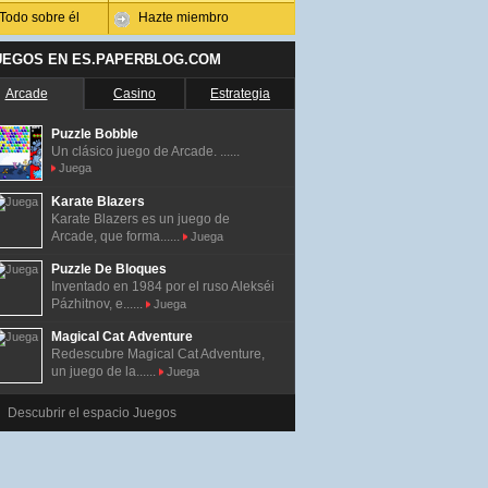
Todo sobre él
Hazte miembro
UEGOS EN ES.PAPERBLOG.COM
Arcade
Casino
Estrategia
Puzzle Bobble
Un clásico juego de Arcade. ......
Juega
Karate Blazers
Karate Blazers es un juego de
Arcade, que forma......
Juega
Puzzle De Bloques
Inventado en 1984 por el ruso Alekséi
Pázhitnov, e......
Juega
Magical Cat Adventure
Redescubre Magical Cat Adventure,
un juego de la......
Juega
Descubrir el espacio Juegos