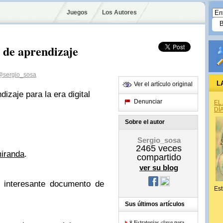
Juegos
Los Autores
 de aprendizaje
@sergio_sosa
L
Ver el artículo original
izaje para la era digital
Denunciar
EL
DÍ
Sobre el autor
Sergio_sosa
2465
veces
miranda
.
compartido
ver su blog
e interesante documento de
Est
Sus últimos artículos
8 Estrategias clave para