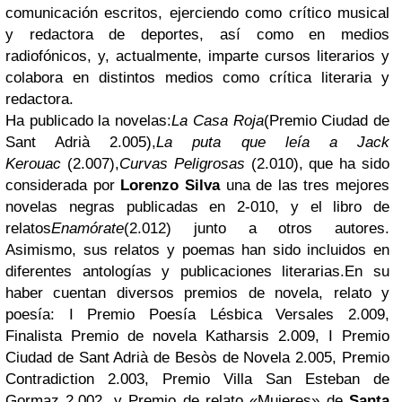
comunicación escritos, ejerciendo como crítico musical
y redactora de deportes, así como en medios
radiofónicos, y, actualmente, imparte cursos literarios y
colabora en distintos medios como crítica literaria y
redactora.
Ha publicado la novelas:
La Casa Roja
(Premio Ciudad de
Sant Adrià 2.005),
La puta que leía a Jack
Kerouac
(2.007
),
Curvas Peligrosas
(
2.010), que ha sido
considerada por
Lorenzo Silva
una de las tres mejores
novelas negras publicadas en 2-010, y el libro de
relatos
Enamórate
(2.012) junto a otros autores.
Asimismo, sus relatos y poemas han sido incluidos en
diferentes antologías y publicaciones literarias.
En su
haber cuentan diversos premios de novela, relato y
poesía: I Premio Poesía Lésbica Versales 2.009,
Finalista Premio de novela Katharsis 2.009, I Premio
Ciudad de Sant Adrià de Besòs de Novela 2.005, Premio
Contradiction 2.003, Premio Villa San Esteban de
Gormaz 2.002, y Premio de relato «Mujeres» de
Santa