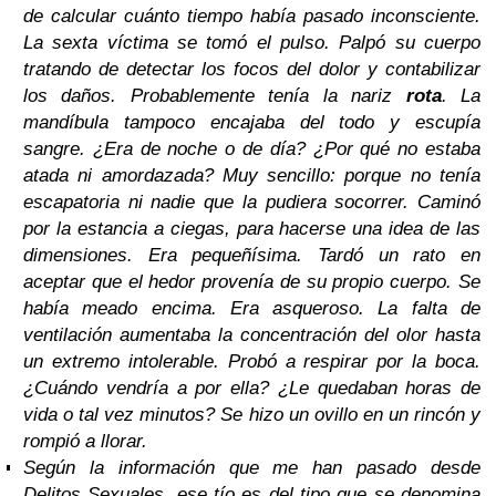
de calcular cuánto tiempo había pasado inconsciente.
La sexta víctima se tomó el pulso. Palpó su cuerpo
tratando de detectar los focos del dolor y contabilizar
los daños. Probablemente tenía la nariz
rota
. La
mandíbula tampoco encajaba del todo y escupía
sangre. ¿Era de noche o de día? ¿Por qué no estaba
atada ni amordazada? Muy sencillo: porque no tenía
escapatoria ni nadie que la pudiera socorrer. Caminó
por la estancia a ciegas, para hacerse una idea de las
dimensiones. Era pequeñísima. Tardó un rato en
aceptar que el hedor provenía de su propio cuerpo. Se
había meado encima. Era asqueroso. La falta de
ventilación aumentaba la concentración del olor hasta
un extremo intolerable. Probó a respirar por la boca.
¿Cuándo vendría a por ella? ¿Le quedaban horas de
vida o tal vez minutos? Se hizo un ovillo en un rincón y
rompió a llorar.
Según la información que me han pasado desde
Delitos Sexuales, ese tío es del tipo que se denomina