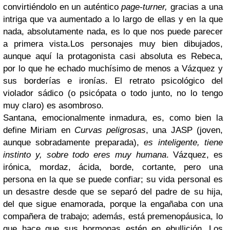
convirtiéndolo en un auténtico
page-turner,
gracias a una
intriga que va aumentado a lo largo de ellas y en la que
nada, absolutamente nada, es lo que nos puede parecer
a primera vista.Los personajes muy bien dibujados,
aunque aquí la protagonista casi absoluta es Rebeca,
por lo que he echado muchísimo de menos a Vázquez y
sus borderías e ironías. El retrato psicológico del
violador sádico (o psicópata o todo junto, no lo tengo
muy claro) es asombroso.
Santana, emocionalmente inmadura, es, como bien la
define Miriam en
Curvas peligrosas
, una JASP (joven,
aunque sobradamente preparada),
es inteligente, tiene
instinto y, sobre todo eres muy humana
. Vázquez, es
irónica, mordaz, ácida, borde, cortante, pero una
persona en la que se puede confiar; su vida personal es
un desastre desde que se separó del padre de su hija,
del que sigue enamorada, porque la engañaba con una
compañera de trabajo; además, está premenopáusica, lo
que hace que sus hormonas estén en ebullición. Los