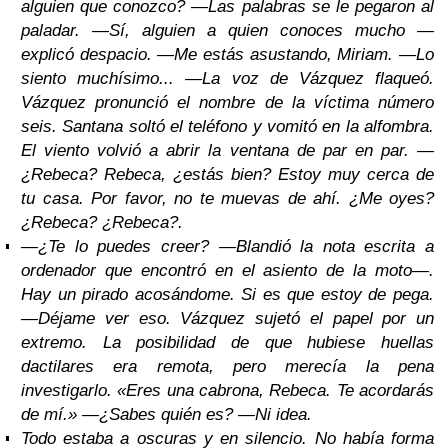
alguien que conozco? —Las palabras se le pegaron al
paladar. —Sí, alguien a quien conoces mucho —
explicó despacio. —Me estás asustando, Miriam. —Lo
siento muchísimo... —La voz de Vázquez flaqueó.
Vázquez pronunció el nombre de la víctima número
seis. Santana soltó el teléfono y vomitó en la alfombra.
El viento volvió a abrir la ventana de par en par. —
¿Rebeca? Rebeca, ¿estás bien? Estoy muy cerca de
tu casa. Por favor, no te muevas de ahí. ¿Me oyes?
¿Rebeca? ¿Rebeca?.
—¿Te lo puedes creer? —Blandió la nota escrita a
ordenador que encontró en el asiento de la moto—.
Hay un pirado acosándome. Si es que estoy de pega.
—Déjame ver eso. Vázquez sujetó el papel por un
extremo. La posibilidad de que hubiese huellas
dactilares era remota, pero merecía la pena
investigarlo.
«Eres una cabrona, Rebeca. Te acordarás
de mí.» —¿Sabes quién es? —Ni idea.
Todo estaba a oscuras y en silencio. No había forma