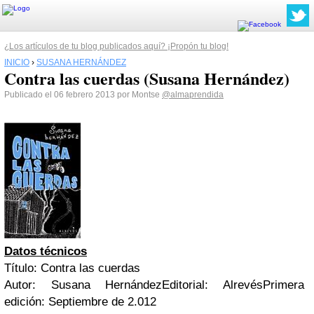
¿Los artículos de tu blog publicados aquí? ¡Propón tu blog!
INICIO
›
SUSANA HERNÁNDEZ
Contra las cuerdas (Susana Hernández)
Publicado el 06 febrero 2013 por Montse
@almaprendida
Datos técnicos
Título: Contra las cuerdas
Autor: Susana HernándezEditorial: AlrevésPrimera
edición: Septiembre de 2.012