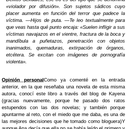
«violador por difusión». Son sujetos sádicos cuyo
placer aumenta en función del terror que padece la
víctima. —Hijos de puta. —Te leo textualmente para
que veas hasta qué punto encaja: «Suelen infligir a sus
víctimas navajazos en el vientre, fractura de la boca y
mandíbula a puñetazos, penetración con objetos
inanimados, quemaduras, extirpación de órganos,
etcétera. Se excitan con imágenes de pornografía
violenta».
Opinión personal
Como ya comenté en la entrada
anterior, en la que reseñaba una novela de esta misma
autora, conocí este libro a través del blog de Kayena
(gracias nuevamente, porque he pasado dos ratos
estupendos con las dos novelas; y también porque
apuntarme al reto, con el miedo que me daba, es una de
las mejores decisiones que he tomado como bloguera)
Y
aunque Ana decía que ella no se había leído el primero y