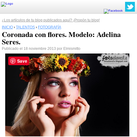
¿Los artículos de tu blog publicados aquí? ¡Propón tu blog!
INICIO
›
TALENTOS
›
FOTOGRAFÍA
Coronada con flores. Modelo: Adelina
Seres.
Publicado el 18 noviembre 2013 por Elmismitto
Save