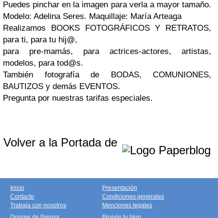
Puedes pinchar en la imagen para verla a mayor tamaño.
Modelo: Adelina Seres.
Maquillaje: María Arteaga
Realizamos
BOOKS FOTOGRÁFICOS Y RETRATOS,
para ti, para tu hij@,
para pre-mamás, para actrices-actores, artistas,
modelos, para tod@s.
También fotografía de BODAS, COMUNIONES,
BAUTIZOS y demás EVENTOS.
Pregunta por nuestras tarifas especiales.
Volver a la Portada de
Inicio
Presentación
Contacto
Condiciones generales
Trabaja con nosotros
Menciones legales
Dossier de Prensa
Propón tu blog