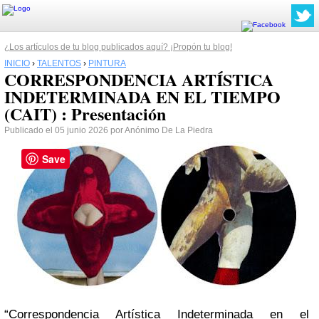
¿Los artículos de tu blog publicados aquí? ¡Propón tu blog!
INICIO
›
TALENTOS
›
PINTURA
CORRESPONDENCIA ARTÍSTICA
INDETERMINADA EN EL TIEMPO
(CAIT) : Presentación
Publicado el 05 junio 2026 por Anónimo De La Piedra
Save
“Correspondencia Artística Indeterminada en el