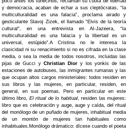
poco antes los tunecinos, reclaman su cuota de libertad
y democracia, acaban de echar a sus cleptócratas, “la
multiculturalidad es una falacia”, proclama airado y
gesticulante Slavoj Zizek, el llamado “Elvis de la teoría
cultural”, en una entrevista en Al-Jazeera, “la
multiculturalidad es una falacia y la libertad es un
universal, estúpido”.A Cristina no le interesa la
clasicidad ni su renacimiento si no es cifrada en la clase
media, o sea la media de todos nosotros, incluidas las
pijas de Gucci y
Christian Dior
y los yonkis de las
estaciones de autobuses, las inmigrantes rumanas y las
que ocupan altos cargos ministeriales: todos residen en
sus libros y las mujeres, en particular, residen, en
general, en sus poemas. Pero en particular en este
último libro,
El ritual de lo habitual
, residen las mujeres:
libro que es celebración y auge, auge y caída, del ritual
del monólogo de un puñado de mujeres, inhabitual media
de un montón de mujeres tan habituales como
inhabituales.Monólogo drámatico: dícese cuando el poeta