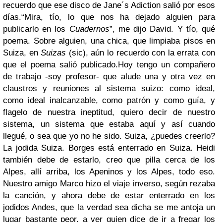
recuerdo que ese disco de Jane´s Adiction salió por esos
días.“Mira, tío, lo que nos ha dejado alguien para
publicarlo en los
Cuadernos
”, me dijo David. Y tío, qué
poema. Sobre alguien, una chica, que limpiaba pisos en
Suiza, en
Suizas
(sic), aún lo recuerdo con la errata con
que el poema salió publicado.Hoy tengo un compañero
de trabajo -soy profesor- que alude una y otra vez en
claustros y reuniones al sistema suizo: como ideal,
como ideal inalcanzable, como patrón y como guía, y
flagelo de nuestra ineptitud, quiero decir de nuestro
sistema, un sistema que estaba aquí y así cuando
llegué, o sea que yo no he sido. Suiza, ¿puedes creerlo?
La jodida Suiza. Borges está enterrado en Suiza. Heidi
también debe de estarlo, creo que pilla cerca de los
Alpes, allí arriba, los Apeninos y los Alpes, todo eso.
Nuestro amigo Marco hizo el viaje inverso, según rezaba
la canción, y ahora debe de estar enterrado en los
jodidos Andes, que la verdad sea dicha se me antoja un
lugar bastante peor, a ver quien dice de ir a fregar los