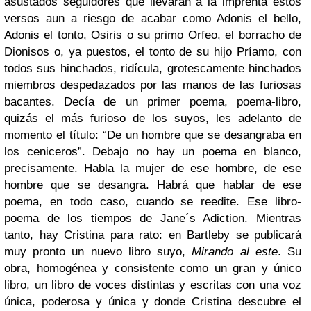
asustados seguidores que llevarán a la imprenta estos
versos aun a riesgo de acabar como Adonis el bello,
Adonis el tonto, Osiris o su primo Orfeo, el borracho de
Dionisos o, ya puestos, el tonto de su hijo Príamo, con
todos sus hinchados, ridícula, grotescamente hinchados
miembros despedazados por las manos de las furiosas
bacantes. Decía de un primer poema, poema-libro,
quizás el más furioso de los suyos, les adelanto de
momento el título: “De un hombre que se desangraba en
los ceniceros”. Debajo no hay un poema en blanco,
precisamente. Habla la mujer de ese hombre, de ese
hombre que se desangra. Habrá que hablar de ese
poema, en todo caso, cuando se reedite. Ese libro-
poema de los tiempos de Jane´s Adiction. Mientras
tanto, hay Cristina para rato: en Bartleby se publicará
muy pronto un nuevo libro suyo,
Mirando al este
. Su
obra, homogénea y consistente como un gran y único
libro, un libro de voces distintas y escritas con una voz
única, poderosa y única y donde Cristina descubre el