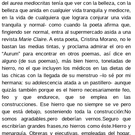
del
aurea mediocritas
tenía que ver con la belleza, con la
belleza que anida en
cualquier
vida tranquila y mediocre,
en la vida de cualquiera que lograra conjurar una vida
tranquila y normal- como cuando la poeta afirma que,
fingiendo ser normal, entra al supermercado asida a una
revista
Marie Claire
. A esta poeta, Cristina Morano, no le
bastan las medias tintas, y proclama admirar el oro en
“Aurum” para encontrar en otros poemas, así dice en
alguno (de sus poemas), más bien hierro, toneladas de
hierro, no el que incluyen los médicos en las dietas de
las chicas con la llegada de su menstruo –lo sé por mi
hermana: su adolescencia atada a un pastillero- aunque
quizás también porque es el hierro necesariamente feo,
feo y que endurece, que se emplea en las
construcciones. Ese hierro que no siempre se ve pero
que está debajo, sosteniendo toda la construcción:No
somos agradables,pero deberían vernos.Seguro que
escribirían grandes frases,no hierros como éste.Hierro y
menarquía. Obreras y ejecutivas, empleadas del hogar,