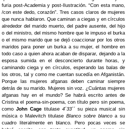
furia post-Academia y post-Ilustración. “Con esta mano,
/con este dedo, corazón”. Tres casos claros de mujeres
que nunca hablaron. Que caminan a ciegas y en círculos
alrededor del marido muerto, del padre ausente, del hijo
o del ministro, del mismo hombre que le impuso el burka
o el mismo marido que se dejó coaccionar por los otros
maridos para poner un burka a su mujer, el hombre en
todo caso a quien ahora acaban de disparar, dejando a la
esposa sumida en el desconcierto durante horas, y
caminando ciega y en círculos, esperando las balas de
los otros, tal y como me cuentan sucedía en Afganistán.
Porque las mujeres afganas deben caminar siempre
detrás de su marido. Mujeres sin voz. ¿Cuántas mujeres
afganas hay en el mundo? Se habrá escrito antes de
Cristina el poema-sin-poema, con título pero sin poema,
como
John Cage
titulase
4´33´´
su pieza musical sin
música o Malevitch titulase
Blanco sobre blanco
a su
cuadro literalmente en blanco. Pero pocas veces se