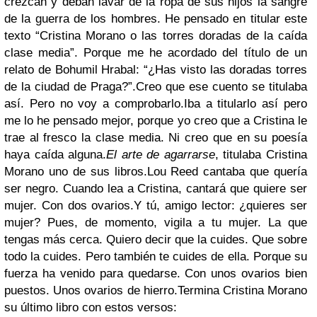
crezcan y deban lavar de la ropa de sus hijos la sangre
de la guerra de los hombres. He pensado en titular este
texto “Cristina Morano o las torres doradas de la caída
clase media”. Porque me he acordado del título de un
relato de Bohumil Hrabal: “¿Has visto las doradas torres
de la ciudad de Praga?”.Creo que ese cuento se titulaba
así. Pero no voy a comprobarlo.Iba a titularlo así pero
me lo he pensado mejor, porque yo creo que a Cristina le
trae al fresco la clase media. Ni creo que en su poesía
haya caída alguna.
El arte de agarrarse
, titulaba Cristina
Morano uno de sus libros.Lou Reed cantaba que quería
ser negro. Cuando lea a Cristina, cantará que quiere ser
mujer. Con dos ovarios.Y tú, amigo lector: ¿quieres ser
mujer? Pues, de momento, vigila a tu mujer. La que
tengas más cerca. Quiero decir que la cuides. Que sobre
todo la cuides. Pero también te cuides de ella. Porque su
fuerza ha venido para quedarse. Con unos ovarios bien
puestos. Unos ovarios de hierro.Termina Cristina Morano
su último libro con estos versos: