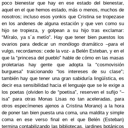
poco bienestar que hay en ese estado del bienestar,
aquel en el que hemos estado, más o menos, muchos de
nosotros; incluso esos yonkis que Cristina se tropezase
en los andenes de alguna estación y que ven como su
hijo se tropieza, y golpean a su hijo tras exclamar:
“Míralo, ya s´a metío”. Hay que tener bien puestos los
ovarios para dedicar un monólogo dramático –para el
vulgo, recordamos: cede la voz- a Belén Esteban, y en el
que la “princesa del pueblo” hable de cómo en las masas
proletarias hay gente que adopta la “cosmovisión
burguesa” traicionando “los intereses de su clase”;
también hay que tener una gran sabiduría lingüística, es
decir esa sensibilidad hacia el lenguaje que se le exige a
los poetas (olviden lo de “poetisa”, reserven el sufijo “–
isa” para otras Monas Lisas no tan aceleradas, para
otros especímenes ajenos a Cristina Morano) a la hora
de poner tan bien puesta una coma, una maldita y simple
coma en ese verso final en el que Belén (Esteban)
termina contabilizando las bibliotecas, jardines botánicos