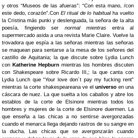
y otros “Museos de las afueras”: “Con esta mano, /con
este dedo, corazón”.Con
El ritual de lo habitual
ha vuelto
la Cristina más punki y deslenguada, la señora de la alta
poesía, fingiendo ser
normal
mientras
entra al
supermercado asida a una revista
Marie Claire
. Vuelve la
trovadora que espía a las señoras mientras las señoras
se maquean para sentarse a la mesa de los señores del
castillo de Aquitania; la que discute sobre Lydia Lunch
con
Katherine Hepburn
mientras los hombres discuten
con Shakespeare sobre Ricardo III,; la que canta con
Lydia Lunch que “Your love don´t pay my fucking rent”
mientras la corte shakespeareana ve el
universo
en una
cáscara de nuez. La que suelta a los caballos y abre los
establos de la corte de Elsinore mientras todos los
hombres y mujeres de la corte de Elsinore duermen. La
que enseña a las chicas a no sentirse avergonzadas
cuando el menarca llega dejando rastros de su sangre en
la ducha. Las chicas que se avergonzarán cuando