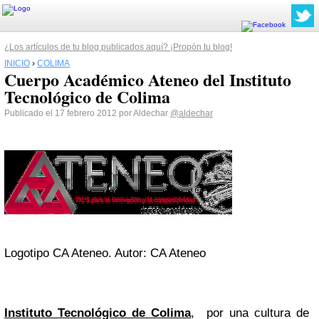
¿Los artículos de tu blog publicados aquí? ¡Propón tu blog!
INICIO
›
COLIMA
Cuerpo Académico Ateneo del Instituto
Tecnológico de Colima
Publicado el 17 febrero 2012 por Aldechar
@aldechar
Logotipo CA Ateneo. Autor: CA Ateneo
Instituto Tecnológico de Colima
, por una cultura de