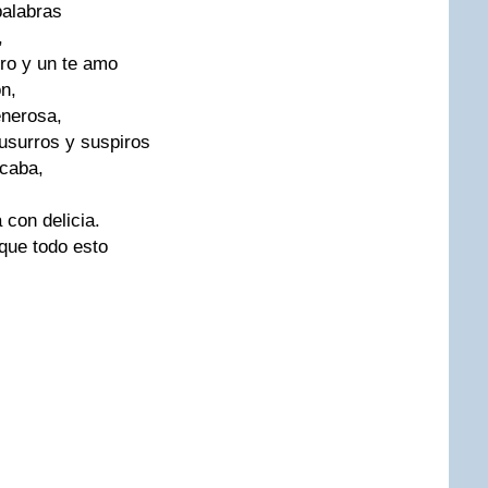
palabras
,
ero y un te amo
ón,
enerosa,
susurros y suspiros
acaba,
 con delicia.
que todo esto
.