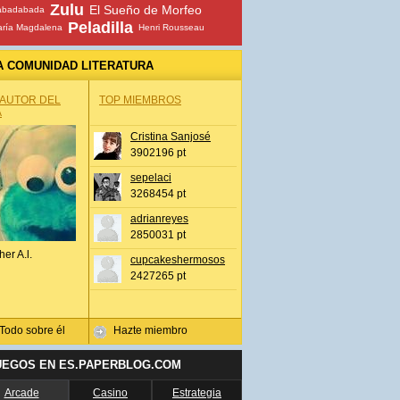
Zulu
El Sueño de Morfeo
abadabada
Peladilla
ría Magdalena
Henri Rousseau
A COMUNIDAD LITERATURA
 AUTOR DEL
TOP MIEMBROS
A
Cristina Sanjosé
3902196 pt
sepelaci
3268454 pt
adrianreyes
2850031 pt
her A.l.
cupcakeshermosos
2427265 pt
Todo sobre él
Hazte miembro
UEGOS EN ES.PAPERBLOG.COM
Arcade
Casino
Estrategia