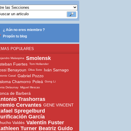
¿ Aún no eres miembro ?
Propón tu blog
EMAS POPULARES
Smolensk
ejandro Malaspina
steban Fuertes
Tom Hollander
ossi Benayoun
Iván Sarnago
Oliva Soto
Gabriel Pozzo
tonio Casal
aloma Chamorro
Poleá
Gong Li
nia Delaunay
Miguel Illescas
onca de Barberá
ntonio Trashorras
remio Cervantes
GENE VINCENT
afael Spregelburd
urificación García
Valentín Fuster
hucho Valdés
athleen Turner
Beatriz Guido