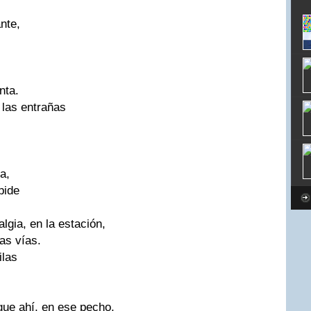
nte,
nta.
 las entrañas
a,
pide
lgia, en la estación,
as vías.
ilas
gue ahí, en ese pecho,