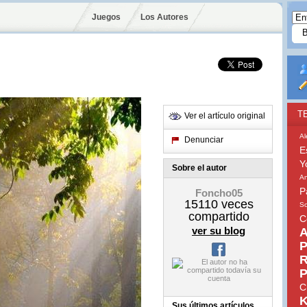
Juegos
Los Autores
T
Ver el artículo original
Al
Denunciar
E
Y
Sobre el autor
An
P
Foncho05
15110
veces
So
compartido
C
ver su blog
A
P
R
P
C
K
Sus últimos artículos