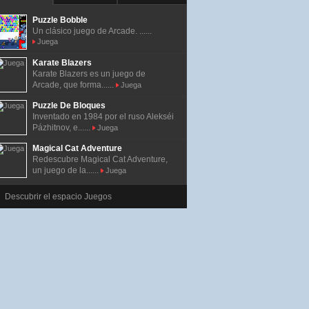
Puzzle Bobble
Un clásico juego de Arcade. ......
Juega
Karate Blazers
Karate Blazers es un juego de
Arcade, que forma......
Juega
Puzzle De Bloques
Inventado en 1984 por el ruso Alekséi
Pázhitnov, e......
Juega
Magical Cat Adventure
Redescubre Magical Cat Adventure,
un juego de la......
Juega
Descubrir el espacio Juegos