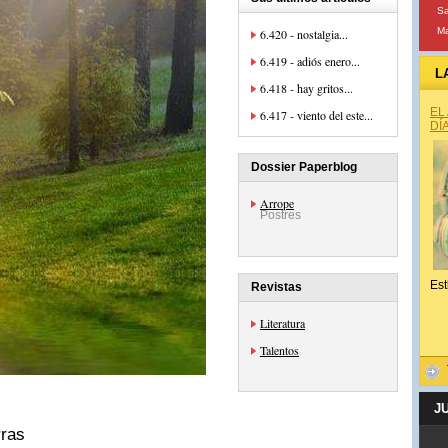
S
Ma
6.420 - nostalgia...
6.419 - adiós enero...
L
6.418 - hay gritos...
EL
6.417 - viento del este...
DÍ
Dossier Paperblog
Arrope
Postres
Est
Revistas
Literatura
Talentos
J
rras