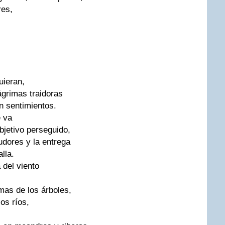
res,
uieran,
grimas traidoras
n sentimientos.
e va
bjetivo perseguido,
dores y la entrega
lla.
 del viento
mas de los árboles,
os ríos,