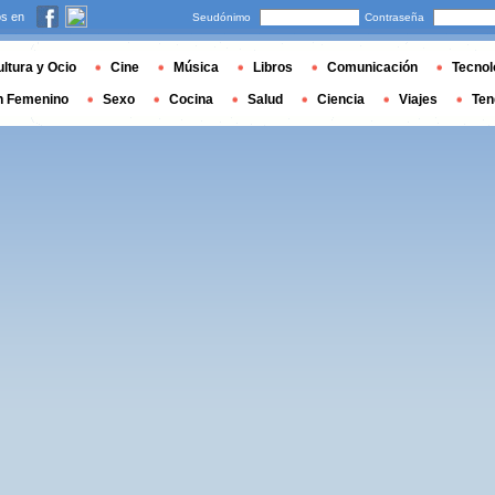
s en
Seudónimo
Contraseña
ltura y Ocio
Cine
Música
Libros
Comunicación
Tecnol
n Femenino
Sexo
Cocina
Salud
Ciencia
Viajes
Ten