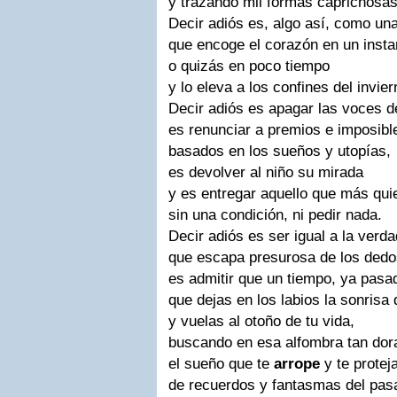
y trazando mil formas caprichosas
Decir adiós es, algo así, como una
que encoge el corazón en un insta
o quizás en poco tiempo
y lo eleva a los confines del invier
Decir adiós es apagar las voces d
es renunciar a premios e imposibl
basados en los sueños y utopías,
es devolver al niño su mirada
y es entregar aquello que más qui
sin una condición, ni pedir nada.
Decir adiós es ser igual a la verda
que escapa presurosa de los dedo
es admitir que un tiempo, ya pasa
que dejas en los labios la sonrisa 
y vuelas al otoño de tu vida,
buscando en esa alfombra tan dor
el sueño que te
arrope
y te protej
de recuerdos y fantasmas del pas