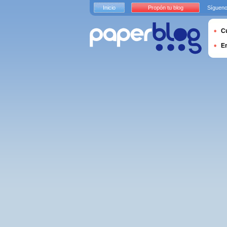
Inicio
Propón tu blog
Sígueno
Cu
E