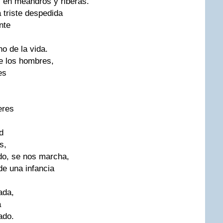
 en meandros y riberas.
 triste despedida
nte
no de la vida.
e los hombres,
es
eres
d
s,
do, se nos marcha,
de una infancia
ada,
a
ado.