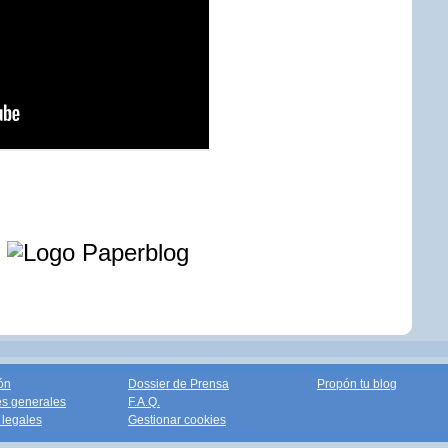
e
ón
Dossier de Prensa
Propón tu blog
s generales
F.A.Q.
legales
Gestionar cookies