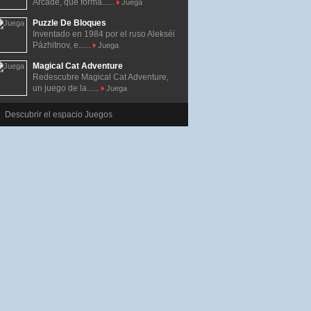
Arcade, que forma......
Juega
Puzzle De Bloques
Inventado en 1984 por el ruso Alekséi
Pázhitnov, e......
Juega
Magical Cat Adventure
Redescubre Magical Cat Adventure,
un juego de la......
Juega
Descubrir el espacio Juegos