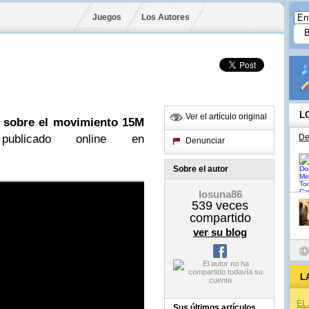
Juegos
Los Autores
L
Ver el artículo original
sobre el movimiento 15M
blicado online en
De
Denunciar
Sobre el autor
Iosuna86
539
veces
compartido
ver su blog
L
EL
Sus últimos artículos