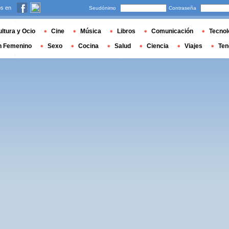
s en
Seudónimo
Contraseña
ltura y Ocio
Cine
Música
Libros
Comunicación
Tecnol
n Femenino
Sexo
Cocina
Salud
Ciencia
Viajes
Ten