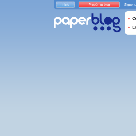
Inicio
Propón tu blog
Sígueno
Cu
E