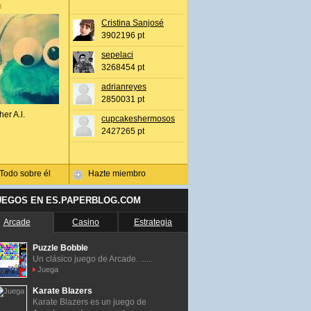
A
Cristina Sanjosé
3902196 pt
sepelaci
3268454 pt
adrianreyes
2850031 pt
her A.l.
cupcakeshermosos
2427265 pt
Todo sobre él
Hazte miembro
UEGOS EN ES.PAPERBLOG.COM
Arcade
Casino
Estrategia
Puzzle Bobble
Un clásico juego de Arcade. ......
Juega
Karate Blazers
Karate Blazers es un juego de