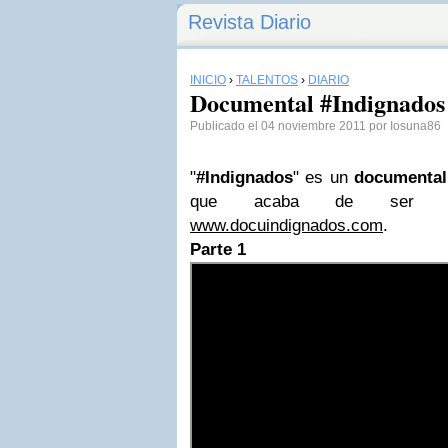
Revista Diario
INICIO
›
TALENTOS
›
DIARIO
Documental #Indignados
Publicado el 04 noviembre 2011 por Iosuna86
"
#Indignados
" es un
documental 
que acaba de ser pu
www.docuindignados.com
.
Parte 1