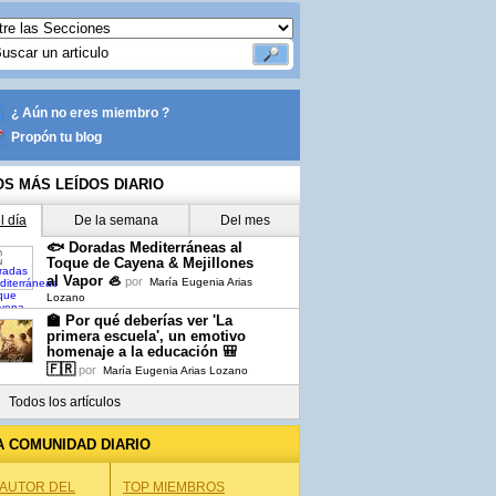
¿ Aún no eres miembro ?
Propón tu blog
OS MÁS LEÍDOS DIARIO
l día
De la semana
Del mes
🐟 Doradas Mediterráneas al
Toque de Cayena & Mejillones
al Vapor 🦪
por
María Eugenia Arias
Lozano
🏫 Por qué deberías ver 'La
primera escuela', un emotivo
homenaje a la educación 🎒
🇫🇷
por
María Eugenia Arias Lozano
Todos los artículos
A COMUNIDAD DIARIO
 AUTOR DEL
TOP MIEMBROS