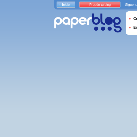
Inicio
Propón tu blog
Sígueno
Cu
E