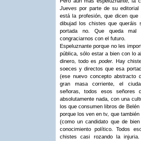
Pero aún más espeluznante, la 
Jueves
por parte de su editorial
está la profesión, que dicen que 
dibujad los chistes que queráis 
portada no. Que queda mal a
congraciarnos con el futuro.
Espeluznante porque no les importa
pública, sólo estar a bien con lo a
dinero, todo es
poder.
Hay chiste
soeces y directos que esa portad
(ese nuevo concepto abstracto d
gran masa corriente, el ciud
señoras, todos esos señores d
absolutamente nada, con una cultu
los que consumen libros de Belén
porque los ven en tv, que también
(como un candidato que de bien
conocimiento político. Todos e
chistes casi rozando la injuri