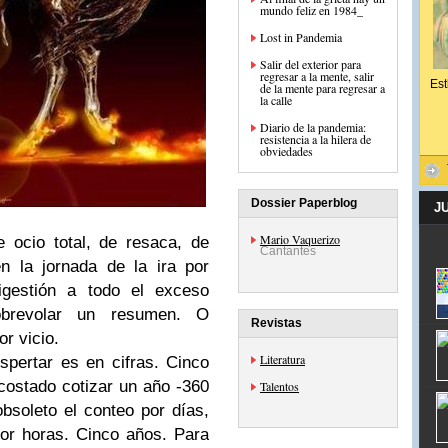
mundo feliz en 1984_
Lost in Pandemia
Salir del exterior para
regresar a la mente, salir
Est
de la mente para regresar a
la calle
Diario de la pandemia:
resistencia a la hilera de
obviedades
Dossier Paperblog
J
Mario Vaquerizo
 ocio total, de resaca, de
Cantantes
n la jornada de la ira por
igestión a todo el exceso
obrevolar un resumen. O
Revistas
or vicio.
Literatura
pertar es en cifras. Cinco
costado cotizar un año -360
Talentos
obsoleto el conteo por días,
or horas. Cinco años. Para