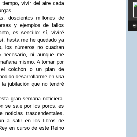
l tiempo, vivir del aire cada
largas.
as, doscientos millones de
ersas y ejemplos de fallos
nto, es sencillo: sí, viviré
sí, hasta me he quedado ya
as, los números no cuadran
po necesario, ni aunque me
 mañana mismo. A tomar por
 el colchón o un plan de
 podido desarrollarme en
una
 la jubilación que no tendré
esta gran semana noticiera.
n se sale por los poros, es
 noticias trascendentales,
n a salir en los libros de
 Rey en curso de este Reino