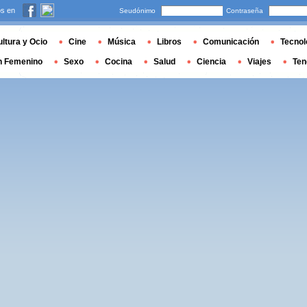
s en
Seudónimo
Contraseña
ltura y Ocio
Cine
Música
Libros
Comunicación
Tecnol
n Femenino
Sexo
Cocina
Salud
Ciencia
Viajes
Ten