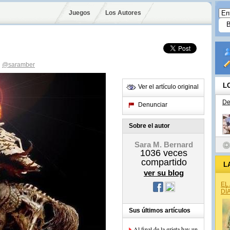
Juegos
Los Autores
d
@saramber
L
Ver el artículo original
De
Denunciar
Sobre el autor
Sara M. Bernard
1036
veces
compartido
L
ver su blog
EL
DÍ
Sus últimos artículos
Al final de la grieta hay un