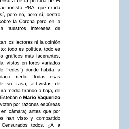
censura de la portada de
El
 accionista RBA, qué cruda
sí, pero no, pero sí, dentro
sobre la Corona pero en la
 nuestros intereses de
n los lectores ni la opinión
lto; todo es política, todo es
s gráficos más lacerantes,
a, vistos en foros variados
e "redes") donde habita la
adano medio. Todas esas
e su casa, activistas de
ra media tirando a baja, de
 Esteban o
Mario Vaquerizo
 votan por razones espúreas
 en cámara) antes que por
sos han visto y compartido
a. Censurados todos. ¿A la