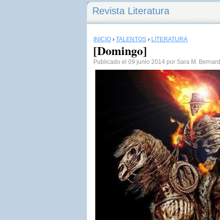
Revista Literatura
INICIO
›
TALENTOS
›
LITERATURA
[Domingo]
Publicado el 09 junio 2014 por Sara M. Bernar