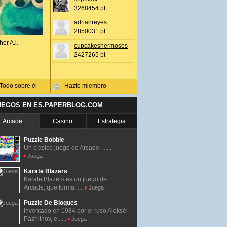
3268454 pt
adrianreyes
2850031 pt
her A.l.
cupcakeshermosos
2427265 pt
Todo sobre él
Hazte miembro
UEGOS EN ES.PAPERBLOG.COM
Arcade
Casino
Estrategia
Puzzle Bobble
Un clásico juego de Arcade. ......
Juega
Karate Blazers
Karate Blazers es un juego de
Arcade, que forma......
Juega
Puzzle De Bloques
Inventado en 1984 por el ruso Alekséi
Pázhitnov, e......
Juega