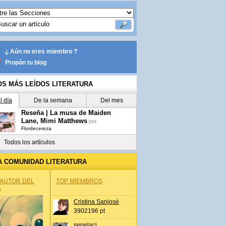
¿ Aún no eres miembro ?
Propón tu blog
OS MÁS LEÍDOS LITERATURA
l día
De la semana
Del mes
Reseña | La musa de Maiden
Lane, Mimi Matthews
por
Flordecereza
Todos los artículos
A COMUNIDAD LITERATURA
 AUTOR DEL
TOP MIEMBROS
A
Cristina Sanjosé
3902196 pt
sepelaci