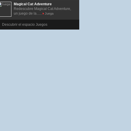
Magical Cat Adventure
Redescubre Magical Cat Adventure,
un juego de la......
Juega
Descubrir el espacio Juegos