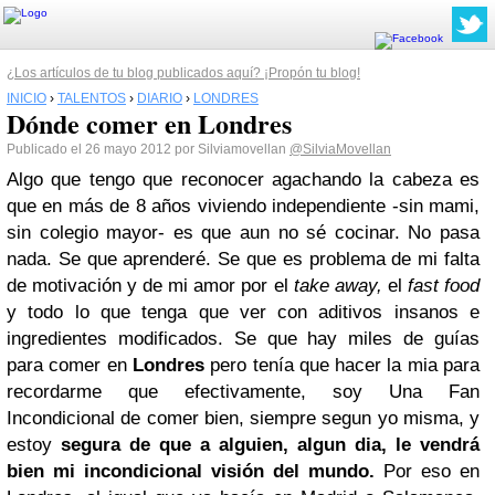
¿Los artículos de tu blog publicados aquí? ¡Propón tu blog!
INICIO
›
TALENTOS
›
DIARIO
›
LONDRES
Dónde comer en Londres
Publicado el 26 mayo 2012 por Silviamovellan
@SilviaMovellan
Algo que tengo que reconocer agachando la cabeza es
que en más de 8 años viviendo independiente -sin mami,
sin colegio mayor- es que aun no sé cocinar. No pasa
nada. Se que aprenderé. Se que es problema de mi falta
de motivación y de mi amor por el
take away,
el
fast food
y todo lo que tenga que ver con aditivos insanos e
ingredientes modificados. Se que hay miles de guías
para comer en
Londres
pero tenía que hacer la mia para
recordarme que efectivamente, soy Una Fan
Incondicional de comer bien, siempre segun yo misma, y
estoy
segura de que a alguien, algun dia, le vendrá
bien mi incondicional visión del mundo.
Por eso en