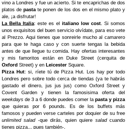
vino a Londres y fue un acierto. Si te encaprichas de dos
platos de
pasta
te ponen de los dos en el mismo plato y
ale, ¡a disfrutar!
La Bella Italia
: este es el
italiano low cost
. Si somos
unos exquisitos del buen servicio olvídate, para eso vete
al Prezzo. Aqui tienes que sonreirle mucho al camarero
para que te haga caso y con suerte tengas la bebida
antes de que llegue tu comida. Hay ofertas interesantes
y mis famoritos están en Duke Street (cerquita de
Oxford
Street) y en
Leicester
Square.
Pizza Hut
: si, ríete tú de Pizza Hut. Los hay por todo
Londres pero sobre todo cerca de tiendas (ya te habrás
gastado el dinero, jus jus jus) como Oxford Street y
Covent Garden y tienen la famosisima oferta del
weekdays
de 3 a 6 donde puedes comer la
pasta y pizza
que quieras por 6 pounds. Es de los buffets más
famosos y pueden verse carteles por doquier de su free
unlimited salad
-que dirás, quien quiere
salad
cuando
tienes pizza... pues también-.