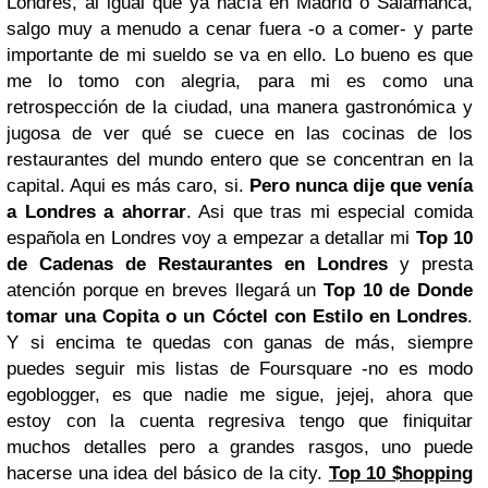
Londres, al igual que ya hacía en Madrid o Salamanca,
salgo muy a menudo a cenar fuera -o a comer- y parte
importante de mi sueldo se va en ello. Lo bueno es que
me lo tomo con alegria, para mi es como una
retrospección de la ciudad, una manera gastronómica y
jugosa de ver qué se cuece en las cocinas de los
restaurantes del mundo entero que se concentran en la
capital. Aqui es más caro, si.
Pero nunca dije que venía
a Londres a ahorrar
. Asi que tras mi especial comida
española en Londres voy a empezar a detallar mi
Top 10
de Cadenas de Restaurantes en Londres
y presta
atención porque en breves llegará un
Top 10 de Donde
tomar una Copita o un Cóctel con Estilo en Londres
.
Y si encima te quedas con ganas de más, siempre
puedes seguir mis listas de Foursquare -no es modo
egoblogger, es que nadie me sigue, jejej, ahora que
estoy con la cuenta regresiva tengo que finiquitar
muchos detalles pero a grandes rasgos, uno puede
hacerse una idea del básico de la city.
Top 10 $hopping