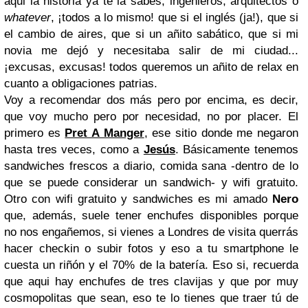
aqui la historia ya te la sabes, ingenieros, arquitectos o
whatever
, ¡todos a lo mismo! que si el inglés (ja!), que si
el cambio de aires, que si un añito sabático, que si mi
novia me dejó y necesitaba salir de mi ciudad...
¡excusas, excusas! todos queremos un añito de relax en
cuanto a obligaciones patrias.
Voy a recomendar dos más pero por encima, es decir,
que voy mucho pero por necesidad, no por placer. El
primero es
Pret A Manger
, ese sitio donde me negaron
hasta tres veces, como a
Jesús
. Básicamente tenemos
sandwiches frescos a diario, comida sana -dentro de lo
que se puede considerar un sandwich- y wifi gratuito.
Otro con wifi gratuito y sandwiches es mi amado
Nero
que, además, suele tener enchufes disponibles porque
no nos engañemos, si vienes a Londres de visita querrás
hacer checkin o subir fotos y eso a tu smartphone le
cuesta un riñón y el 70% de la batería. Eso si, recuerda
que aqui hay enchufes de tres clavijas y que por muy
cosmopolitas que sean, eso te lo tienes que traer tú de