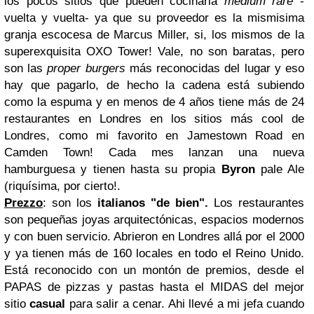
los pocos sitios que pueden cocinarla
medium rare
-
vuelta y vuelta- ya que su proveedor es la mismisima
granja escocesa de Marcus Miller, si, los mismos de la
superexquisita OXO Tower! Vale, no son baratas, pero
son las
proper burgers
más reconocidas del lugar y eso
hay que pagarlo, de hecho la cadena está subiendo
como la espuma y en menos de 4 años tiene más de 24
restaurantes en Londres en los sitios más cool de
Londres, como mi favorito en Jamestown Road en
Camden Town! Cada mes lanzan una nueva
hamburguesa y tienen hasta su propia
Byron
pale Ale
(riquísima, por cierto!.
Prezzo
: son los
italianos "de bien".
Los restaurantes
son pequeñas joyas arquitectónicas, espacios modernos
y con buen servicio. Abrieron en Londres allá por el 2000
y ya tienen más de 160 locales en todo el Reino Unido.
Está reconocido con un montón de premios, desde el
PAPAS de pizzas y pastas hasta el MIDAS del mejor
sitio
casual
para salir a cenar. Ahi llevé a mi jefa cuando