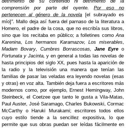
detrimento de su contenido ni detrimento de la
comprensión por parte del oyente.
Por eso no
pertenecen al género de la novela
[el subrayado es
mío]
”
. Mallo deja así fuera del parnaso de la literatura a
Homero, el padre de la cosa, que no escribía sus libros,
sino que los recitaba en público; a folletines como
Ana
Karenina
,
Los hermanos Karamazov, Los miserables
,
Madam Bovary
,
Cumbres Borrascosas,
Jane Eyre
o
Fortunata y Jacinta,
y en general a todas las novelas de
hasta principios del siglo XX, pues hasta la aparición de
la radio y la televisión una manera que tenían las
familias de pasar las veladas era leyendo novelas (esas
y otras) en voz alta. También deja fuera a escritores más
modernos como, por ejemplo, Ernest Hemingway, John
Steinbeck, el Coetzee que tanto le gusta a Vila-Matas,
Paul Auster, José Saramago, Charles Bukowski, Cormac
McCarthy o Haruki Murakami; escritores todos ellos
cuyo estilo tiende a la sencillez expositiva, lo que
permite que sus obras puedan ser leídas fácilmente en