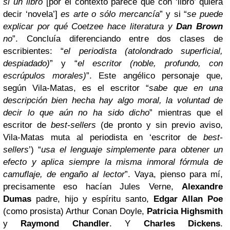
si un libro
[por el contexto parece que con ‘libro’ quiera
decir ‘novela’]
es arte o sólo mercancía
” y si “
se puede
explicar por qué Coetzee hace literatura y
Dan Brown
no
”. Concluía diferenciando entre dos clases de
escribientes: “
el periodista (atolondrado superficial,
despiadado)
” y “
el escritor (noble, profundo, con
escrúpulos morales)
”. Este angélico personaje que,
según Vila-Matas, es el escritor “
sabe que en una
descripción bien hecha hay algo moral, la voluntad de
decir lo que aún no ha sido dicho
” mientras que el
escritor de
best-sellers
(de pronto y sin previo aviso,
Vila-Matas muta al periodista en ‘escritor de
best-
sellers
’) “
usa el lenguaje simplemente para obtener un
efecto y aplica siempre la misma inmoral fórmula de
camuflaje, de engaño al lector
”. Vaya, pienso para mí,
precisamente eso hacían Jules Verne,
Alexandre
Dumas
padre, hijo y espíritu santo,
Edgar Allan Poe
(como prosista) Arthur Conan Doyle,
Patricia Highsmith
y
Raymond Chandler
. Y
Charles Dickens
.