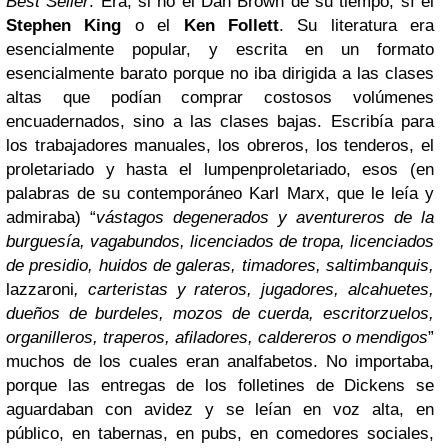
Best Seller
. Era, si no el Dan Brown de su tiempo, sí el
Stephen King
o el
Ken
Follett
. Su literatura era
esencialmente popular, y escrita en un formato
esencialmente barato porque no iba dirigida a las clases
altas que podían comprar costosos volúmenes
encuadernados, sino a las clases bajas. Escribía para
los trabajadores manuales, los obreros, los tenderos, el
proletariado y hasta el lumpenproletariado, esos (en
palabras de su contemporáneo Karl Marx, que le leía y
admiraba) “
vástagos degenerados y aventureros de la
burguesía, vagabundos, licenciados de tropa, licenciados
de presidio, huidos de galeras, timadores, saltimbanquis,
lazzaroni
, carteristas y rateros, jugadores, alcahuetes,
dueños de burdeles, mozos de cuerda, escritorzuelos,
organilleros, traperos, afiladores, caldereros o mendigos
”
muchos de los cuales eran analfabetos. No importaba,
porque las entregas de los folletines de Dickens se
aguardaban con avidez y se leían en voz alta, en
público, en tabernas, en pubs, en comedores sociales,