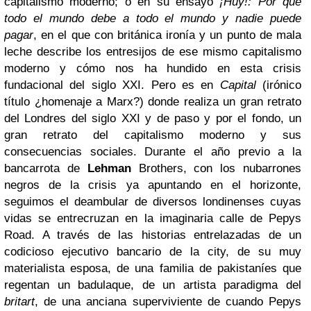
capitalismo moderno; o en su ensayo
¡Huy!: Por qué
todo el mundo debe a todo el mundo y nadie puede
pagar
, en el que con británica ironía y un punto de mala
leche describe los entresijos de ese mismo capitalismo
moderno y cómo nos ha hundido en esta crisis
fundacional del siglo XXI. Pero es en
Capital
(irónico
título ¿homenaje a Marx?) donde realiza un gran retrato
del Londres del siglo XXI y de paso y por el fondo, un
gran retrato del capitalismo moderno y sus
consecuencias sociales. Durante el año previo a la
bancarrota de
Lehman
Brothers, con los nubarrones
negros de la crisis ya apuntando en el horizonte,
seguimos el deambular de diversos londinenses cuyas
vidas se entrecruzan en la imaginaria calle de Pepys
Road. A través de las historias entrelazadas de un
codicioso ejecutivo bancario de la city, de su muy
materialista esposa, de una familia de pakistaníes que
regentan un badulaque, de un artista paradigma del
britart
, de una anciana superviviente de cuando Pepys