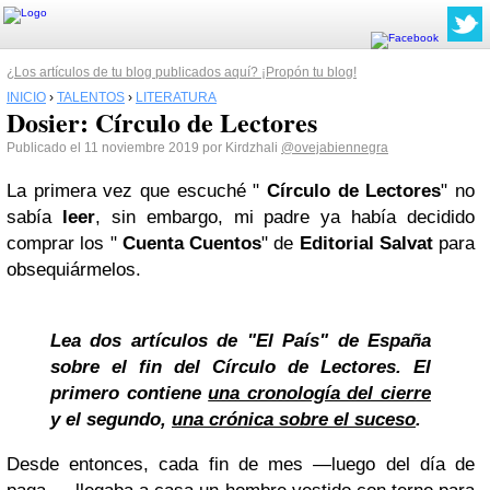
¿Los artículos de tu blog publicados aquí? ¡Propón tu blog!
INICIO
›
TALENTOS
›
LITERATURA
Dosier: Círculo de Lectores
Publicado el 11 noviembre 2019 por Kirdzhali
@ovejabiennegra
La primera vez que escuché "
Círculo de Lectores
" no
sabía
leer
, sin embargo, mi padre ya había decidido
comprar los "
Cuenta Cuentos
" de
Editorial Salvat
para
obsequiármelos.
Lea dos artículos de "El País" de España
sobre el fin del Círculo de Lectores. El
primero contiene
una cronología del cierre
y el segundo,
una crónica sobre el suceso
.
Desde entonces, cada fin de mes ―luego del día de