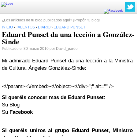
¿Los artículos de tu blog publicados aquí? ¡Propón tu blog!
INICIO
›
TALENTOS
›
DIARIO
›
EDUARD PUNSET
Eduard Punset da una lección a González-
Sinde
Publicado el 30 marzo 2010 por David_pardo
Mi admirado
Eduard Punset
da una lección a la Ministra
de Cultura,
Ángeles González-Sinde
:
<\/param>
<\/embed><\/object><\/div>";" alt="" />
Si queréis conocer mas de Eduard Punset:
Su Blog
Su
Facebook
Si queréis uniros al grupo Eduard Punset, Ministro