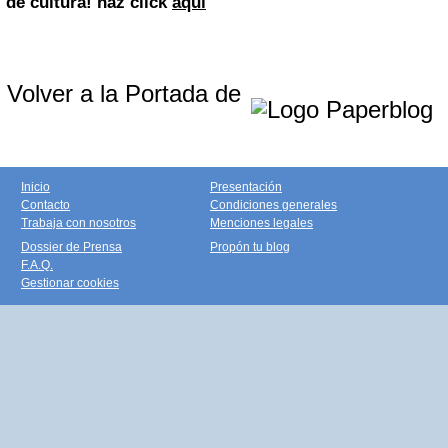
de cultura! haz click
aquí
Volver a la Portada de
Inicio
Presentación
Contacto
Condiciones generales
Trabaja con nosotros
Menciones legales
Dossier de Prensa
Propón tu blog
F.A.Q.
Gestionar cookies