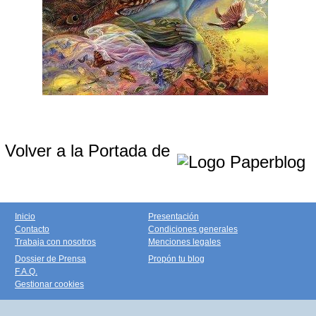
Volver a la Portada de
Inicio
Presentación
Contacto
Condiciones generales
Trabaja con nosotros
Menciones legales
Dossier de Prensa
Propón tu blog
F.A.Q.
Gestionar cookies