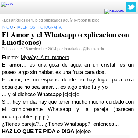
¿Los artículos de tu blog publicados aquí? ¡Propón tu blog!
INICIO
›
TALENTOS
›
FOTOGRAFÍA
El Amor y el Whatsapp (explicacion con
Emoticonos)
Publicado el 16 noviembre 2014 por Ibarakaldo
@ibarakaldo
Fuente:
MyWay. A mi manera
.
El
amor
... es una gota de agua en un cristal, es un
paseo largo sin hablar, es una fruta para dos.
El amor, es un espacio donde no hay lugar para otra
cosa que no sea amar.... es algo entre tu y yo
... y el dichoso
Whatsapp
jejejeje
Si... hoy en dia hay que tener mucho mucho cuidado con
el omnipresente Whatsapp y la pareja (parecen
incompatibles jejeje)
¿Tienes pareja?... ¿Tienes Whatsapp?, entonces...
HAZ LO QUE TE PIDA o DIGA
jejejee