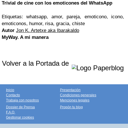
Trivial de cine con los emoticones del WhatsApp
Etiquetas: whatsapp, amor, pareja, emoticono, icono,
emoticonos, humor, risa, gracia, chiste
Autor
Jon K. Artetxe aka Ibarakaldo
MyWay. A mi manera
Volver a la Portada de
Inicio
Presentación
Contacto
Condiciones generales
Trabaja con nosotros
Menciones legales
Dossier de Prensa
Propón tu blog
F.A.Q.
Gestionar cookies