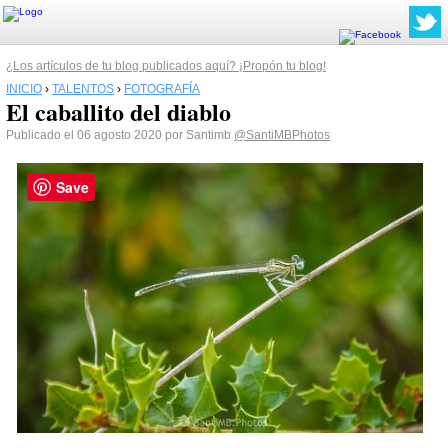
¿Los artículos de tu blog publicados aquí? ¡Propón tu blog!
INICIO
›
TALENTOS
›
FOTOGRAFÍA
El caballito del diablo
Publicado el 06 agosto 2020 por Santimb
@SantiMBPhotos
Save