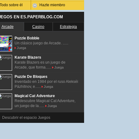
Todo sobre él
Hazte miembro
UEGOS EN ES.PAPERBLOG.COM
Arcade
Casino
Estrategia
Puzzle Bobble
Un clásico juego de Arcade. ......
Juega
Karate Blazers
Karate Blazers es un juego de
Arcade, que forma......
Juega
Puzzle De Bloques
Inventado en 1984 por el ruso Alekséi
Pázhitnov, e......
Juega
Magical Cat Adventure
Redescubre Magical Cat Adventure,
un juego de la......
Juega
Descubrir el espacio Juegos