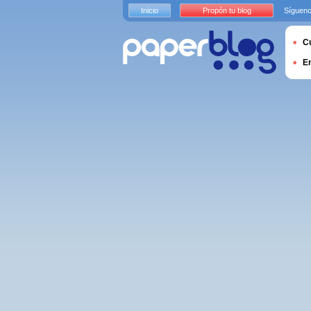
Inicio
Propón tu blog
Sígueno
Cu
E