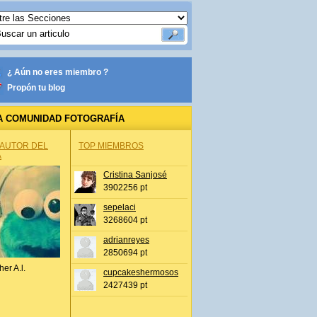
¿ Aún no eres miembro ?
Propón tu blog
A COMUNIDAD FOTOGRAFÍA
 AUTOR DEL
TOP MIEMBROS
A
Cristina Sanjosé
3902256 pt
sepelaci
3268604 pt
adrianreyes
2850694 pt
her A.l.
cupcakeshermosos
2427439 pt