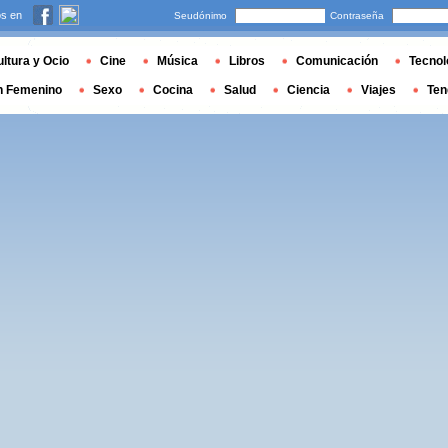
s en
Seudónimo
Contraseña
ltura y Ocio
Cine
Música
Libros
Comunicación
Tecnol
n Femenino
Sexo
Cocina
Salud
Ciencia
Viajes
Ten